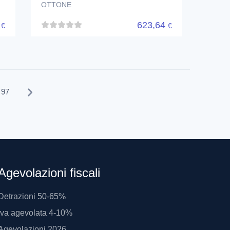
OTTONE
6
623,64
€
€
97
Agevolazioni fiscali
Detrazioni 50-65%
Iva agevolata 4-10%
Agevolazioni 2026