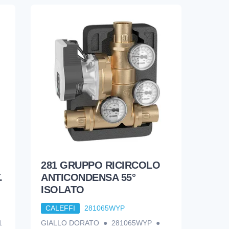
281 GRUPPO RICIRCOLO
.
ANTICONDENSA 55°
ISOLATO
CALEFFI
281065WYP
1
GIALLO DORATO ● 281065WYP ●