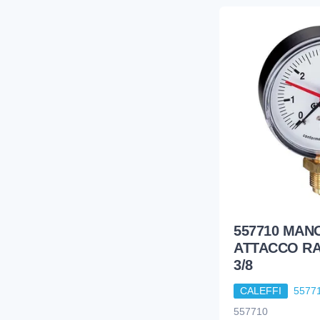
557710 MA
ATTACCO RA
3/8
CALEFFI
5577
557710