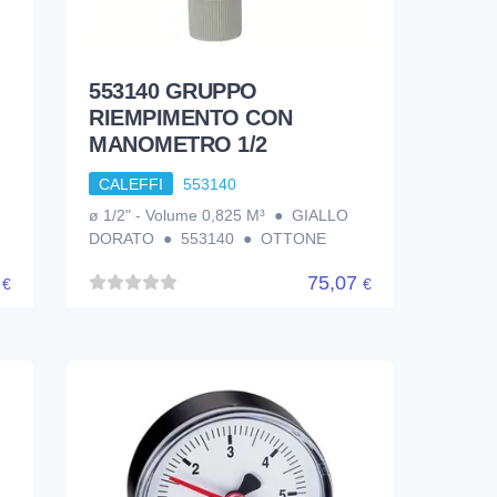
553140 GRUPPO
RIEMPIMENTO CON
MANOMETRO 1/2
CALEFFI
553140
ø 1/2" - Volume 0,825 M³ ● GIALLO
DORATO ● 553140 ● OTTONE
0
75,07
€
€