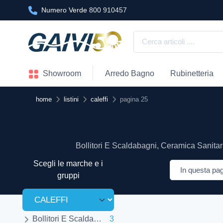
Numero Verde
800 910457
Showroom
Arredo Bagno
Rubinetteria
home
listini
caleffi
pagina 25
Bollitori E Scaldabagni, Ceramica Sanitari
Scegli le marche e i
gruppi
Bollitori E Scaldabagni
3