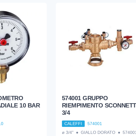
NOMETRO
574001 GRUPPO
DIALE 10 BAR
RIEMPIMENTO SCONNETT
3/4
10
CALEFFI
574001
ø 3/4" ● GIALLO DORATO ● 57400