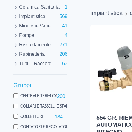
Ceramica Sanitaria
1
impiantistica
Impiantistica
569
Minuterie Varie
41
Pompe
4
Riscaldamento
271
Rubinetteria
206
Tubi E Raccorderie
63
Gruppi
200
CENTRALE TERMICA
1
COLLARI E TASSELLI E STAFFE
554 GR. RI
184
COLLETTORI
AUTOMATICO
91
CONTATORI E REGOLATORI
RITEGNO