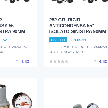
R.
282 GR. RICIR.
SA 55°
ANTICONDENSA 55°
STRA 90MM
ISOLATO SINISTRA 90MM
15A2L
CALEFFI
282605A2L
NERO ● 282615A2L
1" F - 90 mm ● NERO ● 282605A2L
AIO
● OTTONE/ACCIAIO
744,30
744,3
€