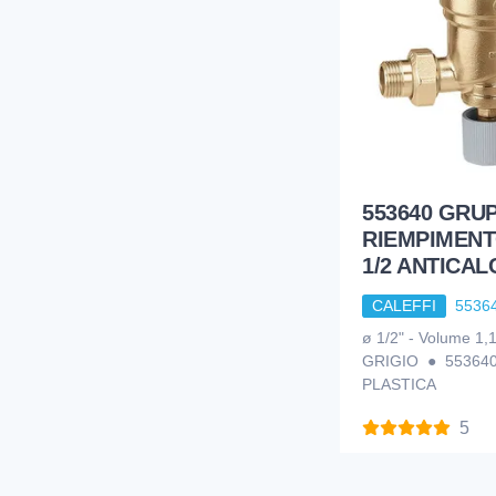
553640 GRU
RIEMPIMEN
1/2 ANTICAL
CALEFFI
5536
ø 1/2" - Volume 1
GRIGIO ● 55364
PLASTICA
5