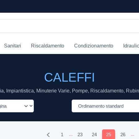
Sanitari
Riscaldamento
Condizionamento
Idrauli
CALEFFI
a, Impiantistica, Minuterie Varie, Pompe, Riscaldamento, Rubine
...
...
1
23
24
25
26