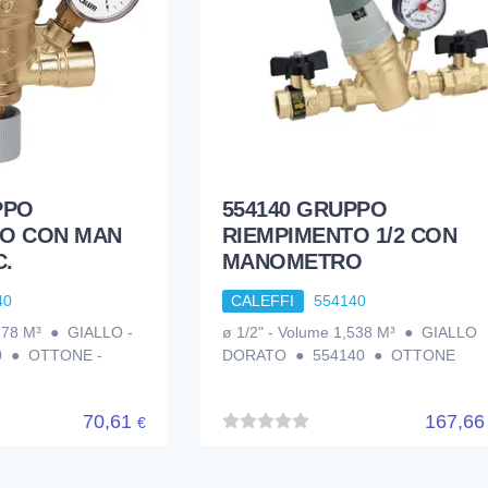
PPO
554140 GRUPPO
TO CON MAN
RIEMPIMENTO 1/2 CON
C.
MANOMETRO
40
CALEFFI
554140
,178 M³ ● GIALLO -
ø 1/2" - Volume 1,538 M³ ● GIALLO
0 ● OTTONE -
DORATO ● 554140 ● OTTONE
70,61
167,6
€