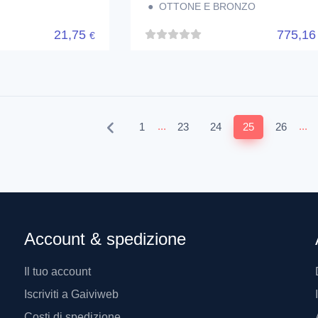
● OTTONE E BRONZO
21,75
775,1
€
...
...
1
23
24
25
26
Account & spedizione
Il tuo account
Iscriviti a Gaiviweb
Costi di spedizione