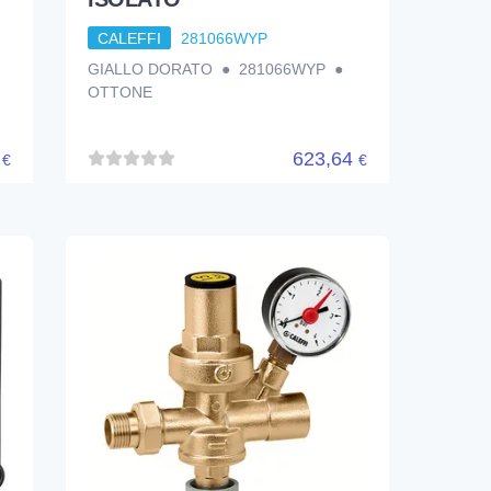
CALEFFI
281066WYP
GIALLO DORATO ● 281066WYP ●
OTTONE
3
623,64
€
€