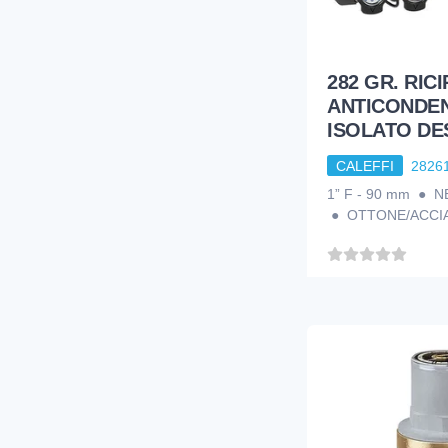
9
RUBINETTERIA ACQUA
2
RUBINETTERIA GAS
282 GR. RICI
3
SCALDABAGNI
ANTICONDEN
ISOLATO DE
11
TAPPI E RIDUZIONI E NIPPLES
105
TERMOREGOLAZIONE
CALEFFI
2826
1” F - 90 mm ● 
24
TERMOSTATI E MANOMETRI E TERM
● OTTONE/ACCI
30
TRATTAMENTO ACQUE
49
TUBO E RACCORDI PVC IMPIANTI
1
TUBO FUMO
153
VALVOLE ACQUAEGAS
122
VALVOLE E DETENTORI PER RADIATORI
19
VALVOLE MISCELATRICI
5
VASI ESPANSIONE