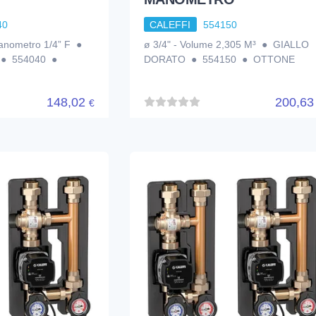
40
CALEFFI
554150
manometro 1/4” F ●
ø 3/4" - Volume 2,305 M³ ● GIALLO
● 554040 ●
DORATO ● 554150 ● OTTONE
148,02
200,6
€