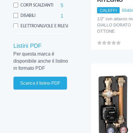
5
CORPI SCALDANTI
CALEFFI
5540
1
DISABILI
1/2” con attacco 
GIALLO DORATO 
19
ELETTROVALVOLE E RILEVATORI
OTTONE
4
FLESSIBILI
Listini PDF
7
IMPIANTO RISCALDAMENTO PAVIMENTO
Per questa marca è
14
MINUTERIA VARIA
disponibile anche il listino
1
PANNELLI SOLARI
in formato PDF
3
POMPE
Scarica il listino PDF
1
POMPE E CIRCOLATORI
2
PRODOTTI CHIMICI E CONSUMO
14
RACCORDI OTTONE
36
RIDUTTORI DI PRESSIONE
42
RUBINETTERIA - MIX