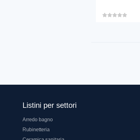
Listini per settori
Arredo bagno
Rubinetteria
Ceramica sanitaria