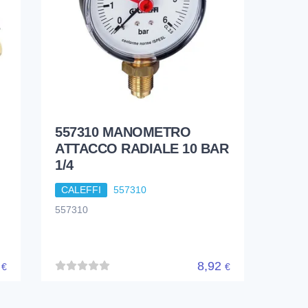
557310 MANOMETRO
ATTACCO RADIALE 10 BAR
1/4
CALEFFI
557310
557310
6
8,92
€
€