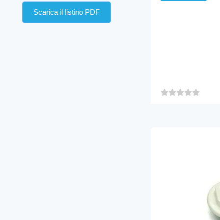
Scarica il listino PDF
RIDUZIONE 
1"1/4X1/2" L
CON GUARNI
DE'LONGHI
55