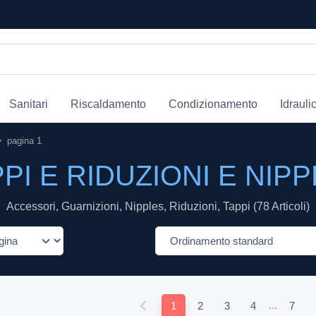
Sanitari
Riscaldamento
Condizionamento
Idrauli
pagina 1
PI E RIDUZIONI E NIP
Accessori, Guarnizioni, Nipples, Riduzioni, Tappi (78 Articoli)
...
1
2
3
4
7