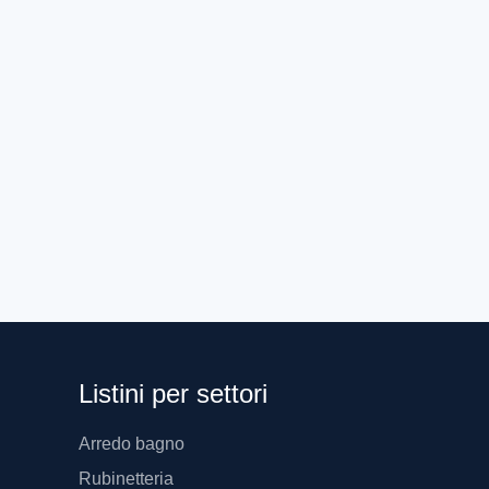
ø 1" - FLANGIA 
RAL 9010 ● 102
Listini per settori
Arredo bagno
Rubinetteria