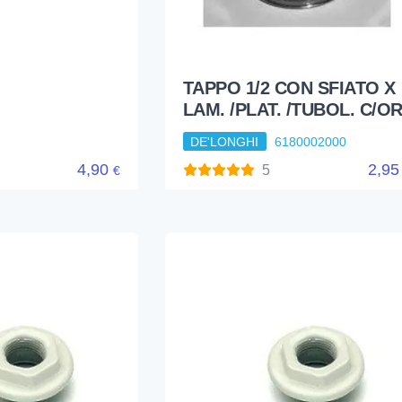
BIANCA
ATO SINISTRA
ZIONE
0Q141200
TAPPO 1/2 CON SFIATO X
LAM. /PLAT. /TUBOL. C/O
DE'LONGHI
6180002000
4,90
2,9
5
€