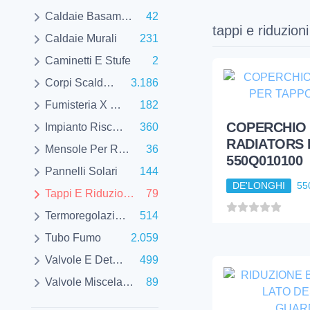
Caldaie Basamento
42
tappi e riduzion
Caldaie Murali
231
Caminetti E Stufe
2
Corpi Scaldanti
3.186
Fumisteria X Caldaie
182
Impianto Riscaldamento Pavimento
360
Mensole Per Radiatori E Lavello
36
Pannelli Solari
144
Tappi E Riduzioni E Nipples
79
Termoregolazione
514
Tubo Fumo
2.059
Valvole E Detentori Per Radiatori
499
COPERCHIO
Valvole Miscelatrici
89
RADIATORS 
550Q010100