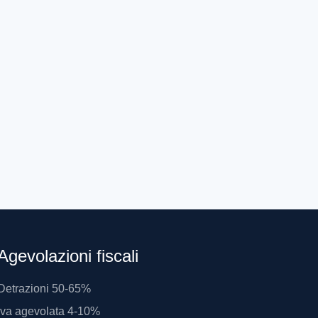
0
2,16
€
€
Agevolazioni fiscali
Detrazioni 50-65%
Iva agevolata 4-10%