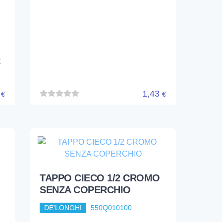
TAPPO 3/8 CON SFIATO X
LAM. /PLAT. /TUBOL. C/OR
DE'LONGHI
550Q865200
R
5
1,43
€
€