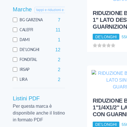
Marche
DE'LONGHI
55
tappi e riduzioni e nipples
7
BG GARZENA
11
CALEFFI
1
DAMI
12
DE'LONGHI
2
FONDITAL
2
IRSAP
RIDUZIONE B
2
LIRA
1" LATO DE
GUARNIZIO
41
RACCORDERIE METALLICHE
Listini PDF
DE'LONGHI
55
1
TECNOGAS
Per questa marca è
disponibile anche il listino
in formato PDF