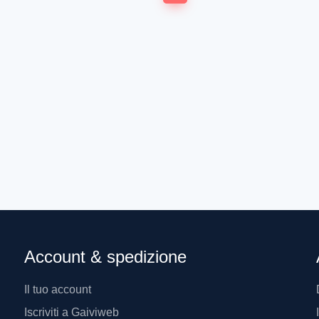
ø 48 mm ● BIANCO
ø 1" - FLANGIA ø 48 mm ● BIANCO
RAL 9010 ● 102
1,60
1,6
€
...
1
2
3
4
7
Account & spedizione
Il tuo account
Iscriviti a Gaiviweb