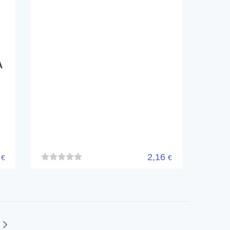
TAPPO CIECO 1/2 CROMO
SENZA COPERCHIO
DE'LONGHI
550Q010100
A