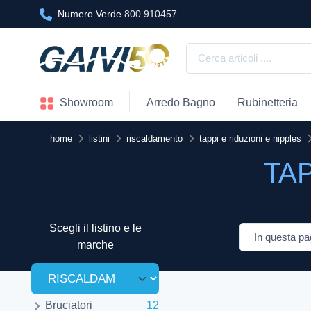
Numero Verde
800 910457
Showroom
Arredo Bagno
Rubinetteria
home
listini
riscaldamento
tappi e riduzioni e nipples
TAP
Scegli il listino e le
marche
Bruciatori
12