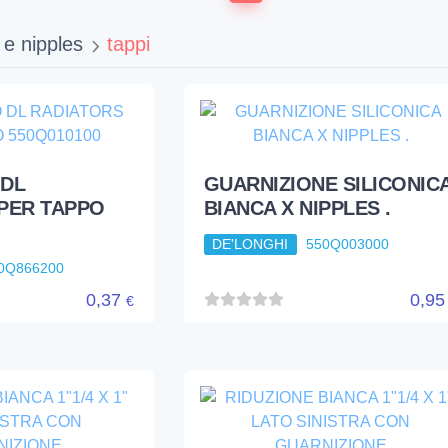
i e nipples
tappi
GUARNIZIONE SILICONIC
BIANCA X NIPPLES .
DE'LONGHI
550Q003000
 DL
PER TAPPO