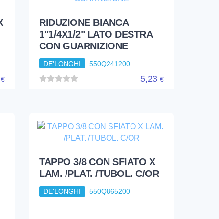
5
8,56
€
€
X
RIDUZIONE BIANCA
1"1/4X1/2" LATO DESTRA
CON GUARNIZIONE
DE'LONGHI
550Q241200
5
5,23
€
€