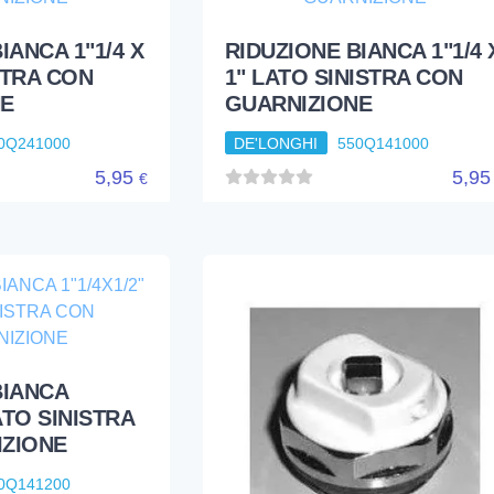
0Q866200
0,37
0,9
€
IANCA 1"1/4 X
RIDUZIONE BIANCA 1"1/4 
STRA CON
1" LATO SINISTRA CON
NE
GUARNIZIONE
0Q241000
DE'LONGHI
550Q141000
5,95
5,9
€