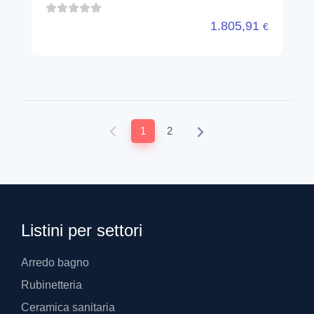
1.805,91
€
1
2
Listini per settori
Arredo bagno
Rubinetteria
Ceramica sanitaria