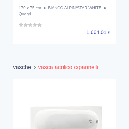
170 x 75 cm ● BIANCO ALPIN/STAR WHITE ●
Quaryl
1.664,01
€
vasche
vasca acrilico c/pannelli