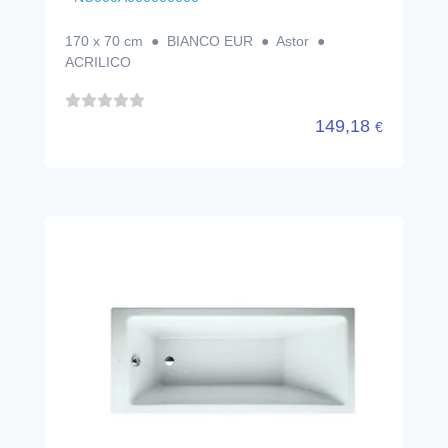
170 x 70 cm ● BIANCO EUR ● Astor ●
ACRILICO
149,18
€