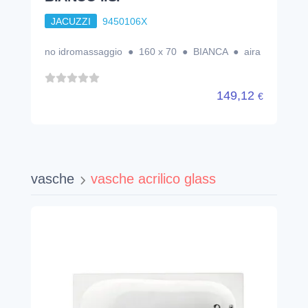
JACUZZI
9450106X
no idromassaggio ● 160 x 70 ● BIANCA ● aira
149,12
€
vasche
vasche acrilico glass