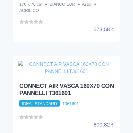
170 x 70 cm ● BIANCO EUR ● Astor ●
ACRILICO
573,58
€
CONNECT AIR VASCA 160X70 CON
PANNELLI T361601
IDEAL STANDARD
T361601
800,82
€