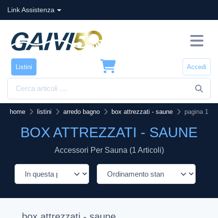
Link Assistenza
Listini
Accedi
home
listini
arredo bagno
box attrezzati - saune
pagina 1
BOX ATTREZZATI - SAUNE
Accessori Per Sauna (1 Articoli)
box attrezzati - saune