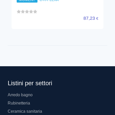
87,23
€
Listini per settori
Arredo bagno
Rubinetteria
Ceramica sanitaria