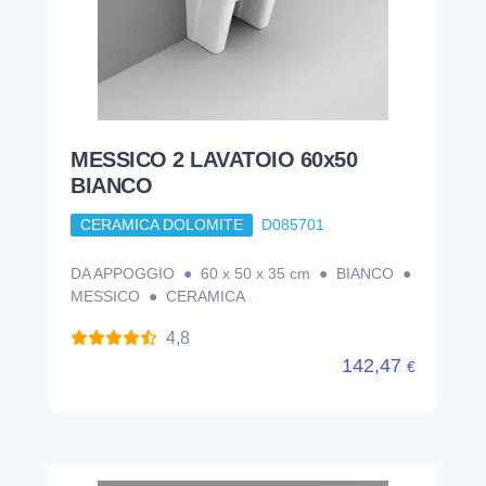
MESSICO 2 LAVATOIO 60x50
BIANCO
CERAMICA DOLOMITE
D085701
DA APPOGGIO ● 60 x 50 x 35 cm ● BIANCO ●
MESSICO ● CERAMICA
4,8
142,47
€