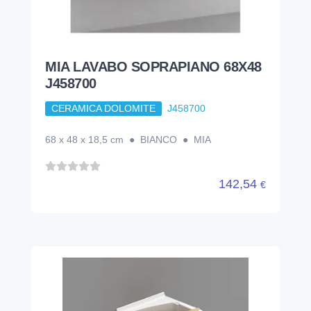
MIA LAVABO SOPRAPIANO 68X48
J458700
CERAMICA DOLOMITE
J458700
68 x 48 x 18,5 cm ● BIANCO ● MIA
142,54
€