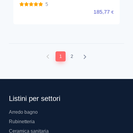
5
185,77
€
1
2
Listini per settori
Arredo bagno
Rubinetteria
Ceramica sanitaria