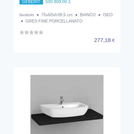
GEBERIT
500.909.00.1
lavatoio ● 75x60xh38,5 cm ● BIANCO ● ISEO
● GRES FINE PORCELLANATO
277,18
€