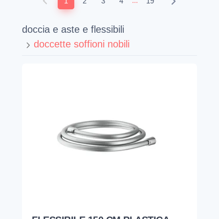
...
1
2
3
4
19
doccia e aste e flessibili
doccette soffioni nobili