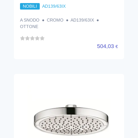
NOBILI
AD139/63IX
A SNODO ● CROMO ● AD139/63IX ●
OTTONE
504,03
€