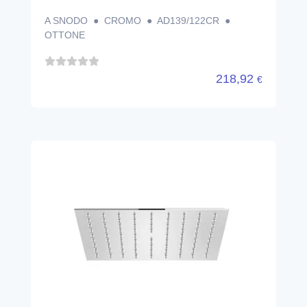
A SNODO ● CROMO ● AD139/122CR ●
OTTONE
218,92
€