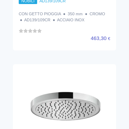
NOBILI
AD139/109CR
CON GETTO PIOGGIA ● 350 mm ● CROMO
● AD139/109CR ● ACCIAIO INOX
463,30
€