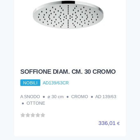
SOFFIONE DIAM. CM. 30 CROMO
NOBILI
AD139/63CR
A SNODO ● ø 30 cm ● CROMO ● AD 139/63
● OTTONE
336,01
€