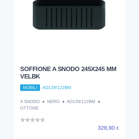
SOFFIONE A SNODO 245X245 MM
VELBK
NOBILI
AD139/122BM
A SNODO ● NERO ● AD139/122BM ●
OTTONE
328,90
€