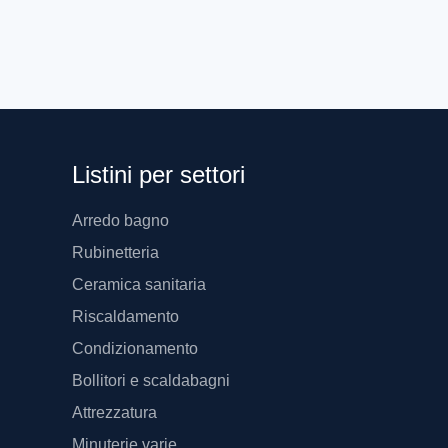
2
WINKLER SRL
1
ZAGI
Listini per settori
Arredo bagno
Rubinetteria
Ceramica sanitaria
Riscaldamento
Condizionamento
Bollitori e scaldabagni
Attrezzatura
Minuterie varie