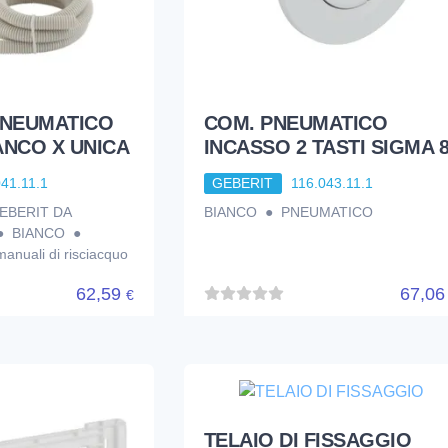
NEUMATICO
COM. PNEUMATICO
ANCO X UNICA
INCASSO 2 TASTI SIGMA 
041.11.1
GEBERIT
116.043.11.1
EBERIT DA
BIANCO ● PNEUMATICO
● BIANCO ●
 manuali di risciacquo
62,59
67,0
€
TELAIO DI FISSAGGIO