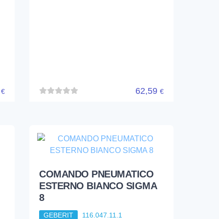
4
62,59
€
€
COMANDO PNEUMATICO
ESTERNO BIANCO SIGMA
8
GEBERIT
116.047.11.1