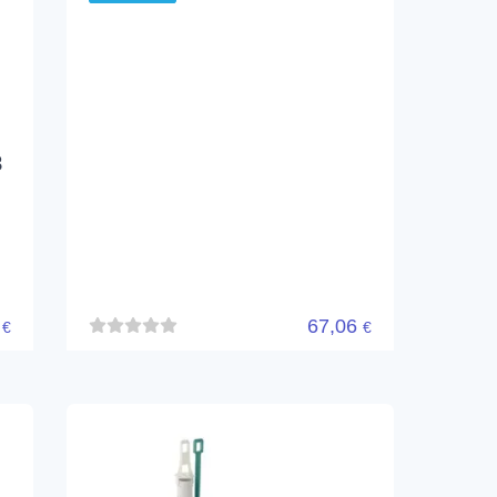
8
6
67,06
€
€