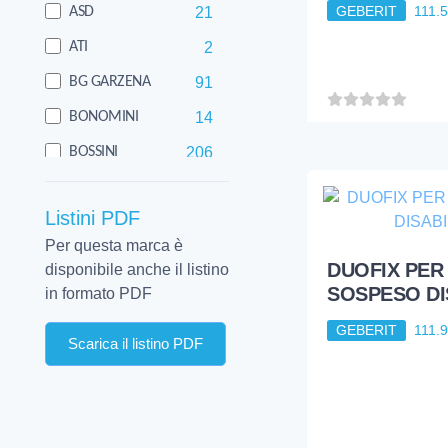
GEBERIT
111.
21
ASD
2
ATI
91
BG GARZENA
14
BONOMINI
206
BOSSINI
1
CALEFFI
Listini PDF
176
CERAMICA DOLOMITE
Per questa marca è
41
CGS SRL
DUOFIX PER
disponibile anche il listino
SOSPESO DI
6
CIMM
in formato PDF
19
CISA
GEBERIT
111.
Scarica il listino PDF
38
CISAL
8
COES
244
DIWA SEDILI COPRIWATER