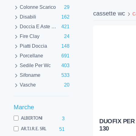
Colonne Scarico
29
cassette wc
c
Disabili
162
Doccia E Aste E Flessibili
421
Fire Clay
24
Piatti Doccia
148
Porcellane
691
Sedile Per Wc
403
Sifoname
533
Vasche
20
Marche
3
ALBERTONI
DUOFIX PER
130
51
AR.T.I.R.E. SRL