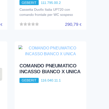
GEBERIT
111.795.00.2
Cassetta Duofix Italia UP720 con
comando frontale per WC sospeso
9
290,79
€
€
COMANDO PNEUMATICO
INCASSO BIANCO X UNICA
GEBERIT
116.040.11.1