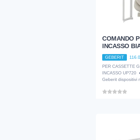
1
HIDRA CERAMICA
131
IDEAL STANDARD
1
INDA
COMANDO P
39
ITS TODINI
INCASSO BI
1
JACUZZI
GEBERIT
116.
106
KARIBA
PER CASSETTE G
INCASSO UP720 
216
LAUFEN
Geberit dispositivi
100
LIRA
3
METAFORM
64
NOBILI
4
OLI S.R.L.
106
OMP TEA
8
PARIGI