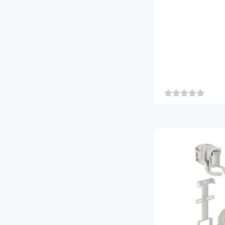
2
DMP
16
EURORAMA RUBINETTERIE
3
FAVARIN
68
FIORA BATH COLLECTIONS
1
FISCHER ITALIA
2
GAIVI
2
GALASSIA
250
GEBERIT
24
GHIDINI FAUSTINO BOSCO
28
GLASS IDROMASSAGGIO
317
GLOBO
120
GROHE
12
HANSA