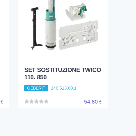
SET SOSTITUZIONE TWICO
110. 850
GEBERIT
240.515.00.1
4
54,80
€
€