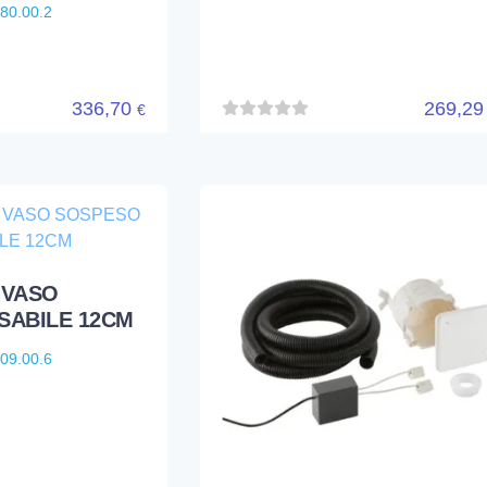
580.00.2
336,70
269,2
€
 VASO
SABILE 12CM
909.00.6