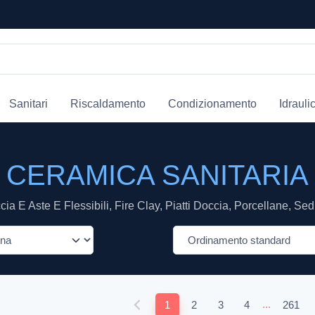
Sanitari
Riscaldamento
Condizionamento
Idrauli
CERAMICA SANITARIA
a E Aste E Flessibili, Fire Clay, Piatti Doccia, Porcellane, Sed
...
1
2
3
4
261