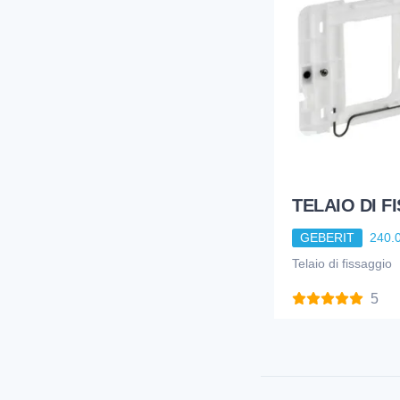
3
PIZZEGHELLO
1
PONTEG
2
POZZI GINORI
138
PUCCIPLAST
16
RIVER
1
ROCA
TELAIO DI F
27
SILFRA
GEBERIT
240.
124
THERMOMAT
Telaio di fissaggio
18
TREMOLADA
5
113
VALSIR SPA
47
VIEGA ITALIA
119
VILLEROY & BOCH