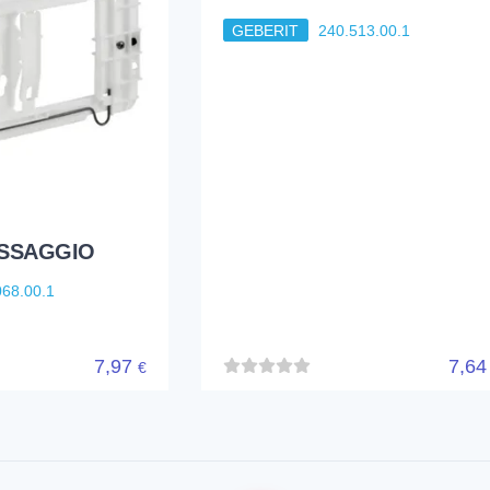
GEBERIT
240.513.00.1
ISSAGGIO
068.00.1
7,97
7,6
€