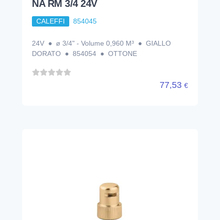
NA RM 3/4 24V
CALEFFI
854045
24V ● ø 3/4" - Volume 0,960 M³ ● GIALLO
DORATO ● 854054 ● OTTONE
77,53
€