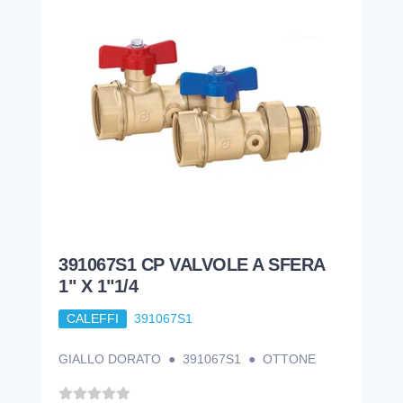
391067S1 CP VALVOLE A SFERA
1" X 1"1/4
CALEFFI
391067S1
GIALLO DORATO ● 391067S1 ● OTTONE