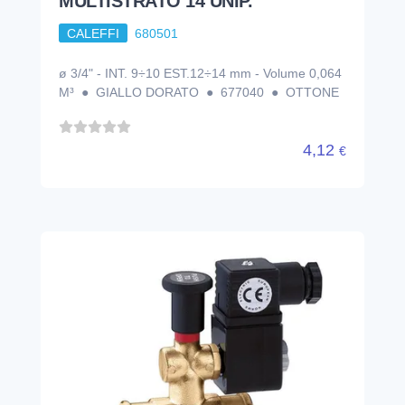
MULTISTRATO 14 UNIP.
CALEFFI
680501
ø 3/4" - INT. 9÷10 EST.12÷14 mm - Volume 0,064
M³ ● GIALLO DORATO ● 677040 ● OTTONE
4,12
€