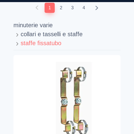
1
2
3
4
minuterie varie
collari e tasselli e staffe
staffe fissatubo