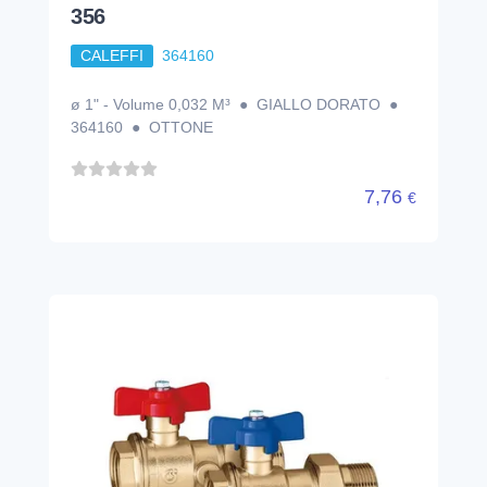
356
CALEFFI
364160
ø 1" - Volume 0,032 M³ ● GIALLO DORATO ●
364160 ● OTTONE
7,76
€