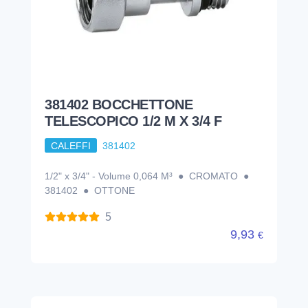
381402 BOCCHETTONE
TELESCOPICO 1/2 M X 3/4 F
CALEFFI
381402
1/2" x 3/4" - Volume 0,064 M³ ● CROMATO ●
381402 ● OTTONE
5
9,93
€