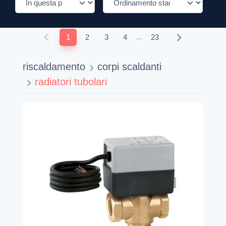
...
1
2
3
4
23
riscaldamento
corpi scaldanti
radiatori tubolari