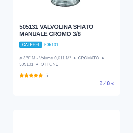
505131 VALVOLINA SFIATO
MANUALE CROMO 3/8
CALEFFI
505131
ø 3/8" M - Volume 0,011 M³ ● CROMATO ●
505131 ● OTTONE
5
2,48
€