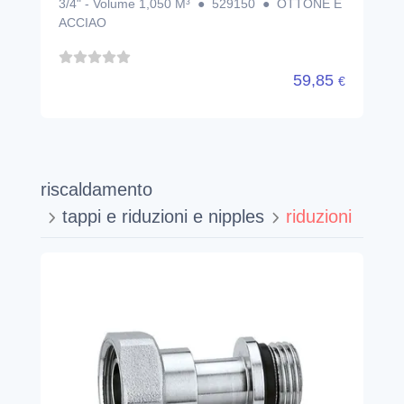
3/4" - Volume 1,050 M³ ● 529150 ● OTTONE E
ACCIAO
59,85
€
riscaldamento
tappi e riduzioni e nipples
riduzioni