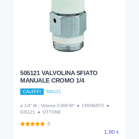
505121 VALVOLINA SFIATO
MANUALE CROMO 1/4
CALEFFI
505121
ø 1/4" M - Volume 0,008 M³ ● CROMATO ●
505121 ● OTTONE
5
1,90
€