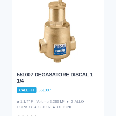
551007 DEGASATORE DISCAL 1
1/4
CALEFFI
551007
ø 1.1/4" F - Volume 3,260 M³ ● GIALLO
DORATO ● 551007 ● OTTONE