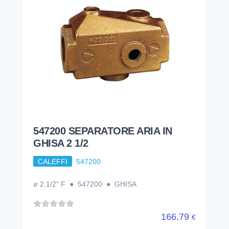
547200 SEPARATORE ARIA IN
GHISA 2 1/2
CALEFFI
547200
ø 2.1/2" F ● 547200 ● GHISA
166,79
€