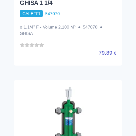
GHISA 1 1/4
CALEFFI
547070
ø 1.1/4" F - Volume 2,100 M³ ● 547070 ●
GHISA
79,89
€