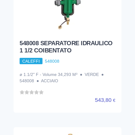
548008 SEPARATORE IDRAULICO
1 1/2 COIBENTATO
CALEFFI
548008
ø 1.1/2" F - Volume 34,293 M³ ● VERDE ●
548008 ● ACCIAIO
543,80
€