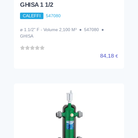
GHISA 1 1/2
CALEFFI
547080
ø 1.1/2" F - Volume 2,100 M³ ● 547080 ●
GHISA
84,18
€