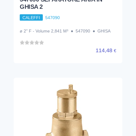
GHISA 2
CALEFFI
547090
ø 2" F - Volume 2,841 M³ ● 547090 ● GHISA
114,48
€