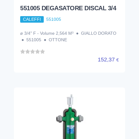
551005 DEGASATORE DISCAL 3/4
CALEFFI
551005
ø 3/4" F - Volume 2,564 M³ ● GIALLO DORATO
● 551005 ● OTTONE
152,37
€