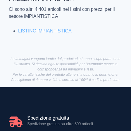
Ci sono altri 4.401 articoli nei listini con prezzi per il
settore IMPIANTISTICA
LISTINO IMPIANTISTICA
Le immagini vengono fornite dai produttori e hanno scopo puramente
illustrativo. Si declina ogni responsabilità per l'eventuale mancata
corrispondenza tra immagini e testi.
Per le caratteristiche del prodotto attenersi a quanto in descrizione.
Consigliamo di ritenere valido e corretto al 100% il codice produttore.
Spedizione gratuita
Spedizione gratuita su oltre 500 articoli