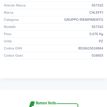
Campo di temperatura: -20÷90°C.
Articolo Marca
557310
Conformi norme INAIL (Ex ISPESL).
Marca
CALEFFI
Categoria
GRUPPO RIEMPIMENTO
Modello
557310
Peso
0,076 Kg
Unità
PZ
Codice EAN
8016615016864
Codice Gaivi
016603