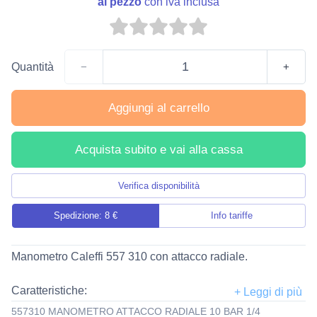
al pezzo
con iva inclusa
Quantità
−
+
Aggiungi al carrello
Acquista subito e vai alla cassa
Verifica disponibilità
Spedizione: 8 €
Info tariffe
Manometro Caleffi 557 310 con attacco radiale.
Caratteristiche:
Classe di precisione: UNI 2,5.
557310 MANOMETRO ATTACCO RADIALE 10 BAR 1/4