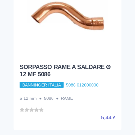
SORPASSO RAME A SALDARE Ø
12 MF 5086
BANNINGER ITALIA
5086 012000000
ø 12 mm ● 5086 ● RAME
5,44
€