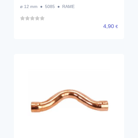
ø 12 mm ● 5085 ● RAME
4,90
€