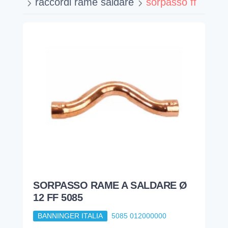
raccordi rame saldare
sorpasso ff
SORPASSO RAME A SALDARE Ø
12 FF 5085
BANNINGER ITALIA
5085 012000000