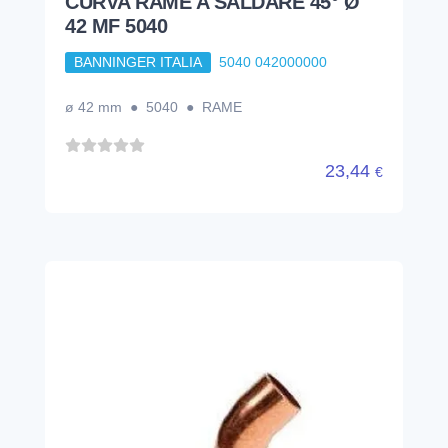
CURVA RAME A SALDARE 45° Ø
42 MF 5040
BANNINGER ITALIA
5040 042000000
ø 42 mm ● 5040 ● RAME
23,44
€