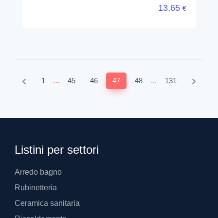
13,65
€
...
...
1
45
46
47
48
131
Listini per settori
Arredo bagno
Rubinetteria
Ceramica sanitaria