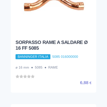
SORPASSO RAME A SALDARE Ø
16 FF 5085
BANNINGER ITALIA
5085 016000000
ø 16 mm ● 5085 ● RAME
6,88
€