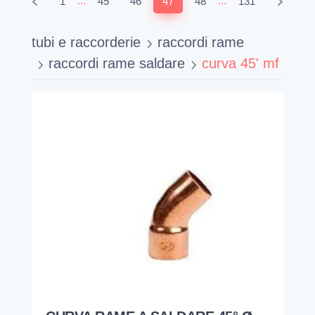
...
...
1
45
46
47
48
131
tubi e raccorderie
raccordi rame
raccordi rame saldare
curva 45' mf