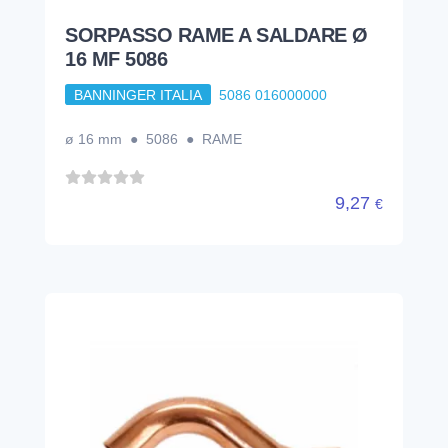
SORPASSO RAME A SALDARE Ø
16 MF 5086
BANNINGER ITALIA
5086 016000000
ø 16 mm ● 5086 ● RAME
9,27
€