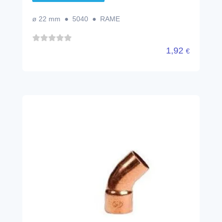
ø 22 mm ● 5040 ● RAME
1,92
€