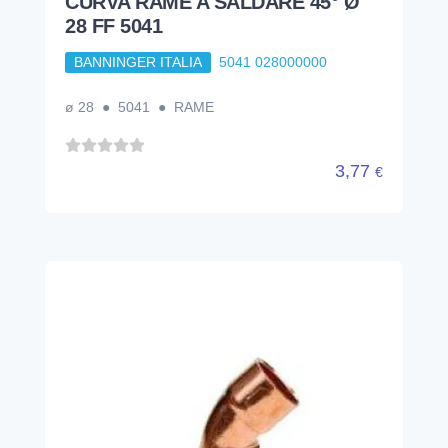
CURVA RAME A SALDARE 45° Ø
28 FF 5041
BANNINGER ITALIA
5041 028000000
ø 28 ● 5041 ● RAME
3,77
€