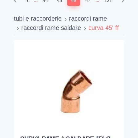
...
...
1
44
45
46
47
131
tubi e raccorderie
raccordi rame
raccordi rame saldare
curva 45' ff