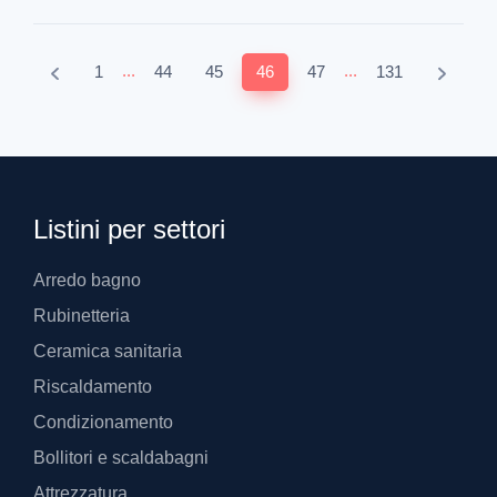
...
...
1
44
45
46
47
131
Listini per settori
Arredo bagno
Rubinetteria
Ceramica sanitaria
Riscaldamento
Condizionamento
Bollitori e scaldabagni
Attrezzatura