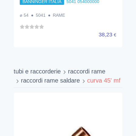
BANNINGER ITALIA
5041 054000000
ø 54 ● 5041 ● RAME
38,23
€
tubi e raccorderie
raccordi rame
raccordi rame saldare
curva 45' mf