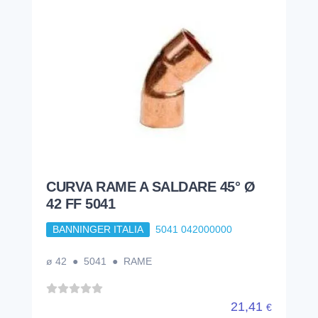
CURVA RAME A SALDARE 45° Ø
42 FF 5041
BANNINGER ITALIA
5041 042000000
ø 42 ● 5041 ● RAME
21,41
€