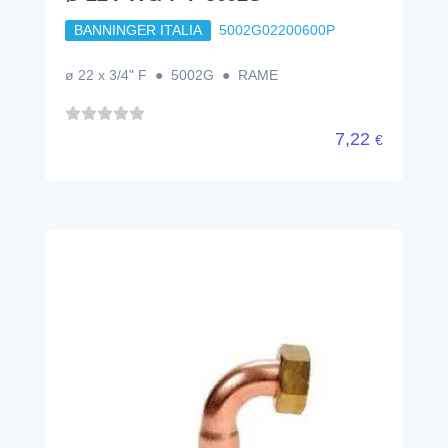
BANNINGER ITALIA
5002G02200600P
ø 22 x 3/4" F ● 5002G ● RAME
7,22
€