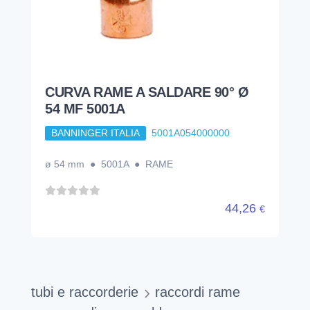
CURVA RAME A SALDARE 90° Ø
54 MF 5001A
BANNINGER ITALIA
5001A054000000
ø 54 mm ● 5001A ● RAME
44,26
€
tubi e raccorderie
raccordi rame