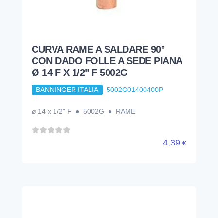
CURVA RAME A SALDARE 90°
CON DADO FOLLE A SEDE PIANA
Ø 14 F X 1/2" F 5002G
BANNINGER ITALIA
5002G01400400P
ø 14 x 1/2" F ● 5002G ● RAME
4,39
€