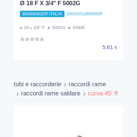
Ø 18 F X 3/4" F 5002G
BANNINGER ITALIA
5002G01800600P
ø 18 x 3/4" F ● 5002G ● RAME
5,61
€
tubi e raccorderie
raccordi rame
raccordi rame saldare
curva 45' ff