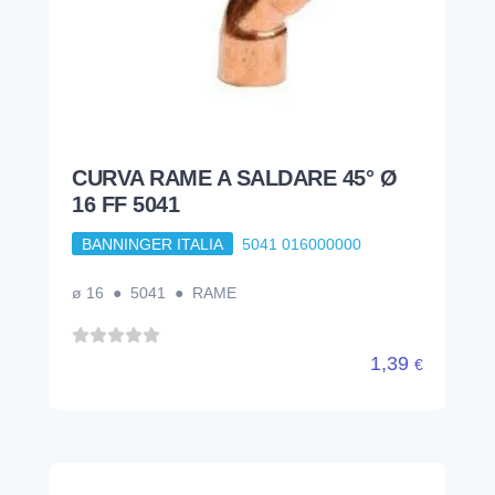
CURVA RAME A SALDARE 45° Ø
16 FF 5041
BANNINGER ITALIA
5041 016000000
ø 16 ● 5041 ● RAME
1,39
€