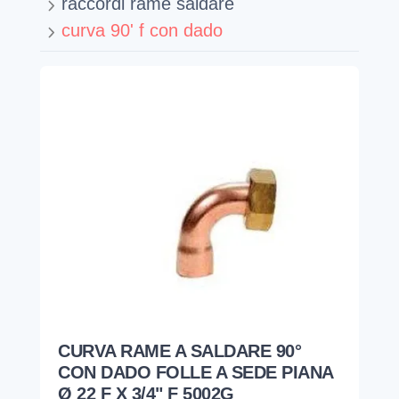
raccordi rame saldare
curva 90' f con dado
CURVA RAME A SALDARE 90°
CON DADO FOLLE A SEDE PIANA
Ø 22 F X 3/4" F 5002G