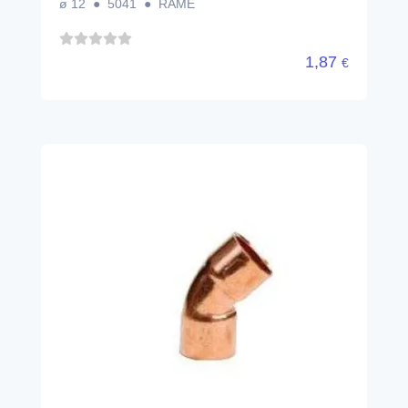
ø 12 ● 5041 ● RAME
1,87
€