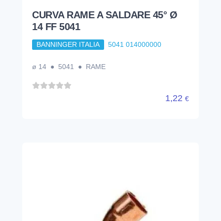
CURVA RAME A SALDARE 45° Ø
14 FF 5041
BANNINGER ITALIA
5041 014000000
ø 14 ● 5041 ● RAME
1,22
€