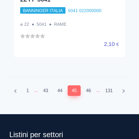
BANNINGER ITALIA
5041 022000000
ø 22 ● 5041 ● RAME
2,10
€
...
...
1
43
44
45
46
131
Listini per settori