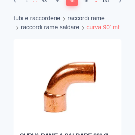
...
...
1
43
44
45
46
131
tubi e raccorderie
raccordi rame
raccordi rame saldare
curva 90' mf