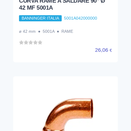
CURVA RAME A SALDARE 90° Ø
42 MF 5001A
BANNINGER ITALIA
5001A042000000
ø 42 mm ● 5001A ● RAME
26,06
€