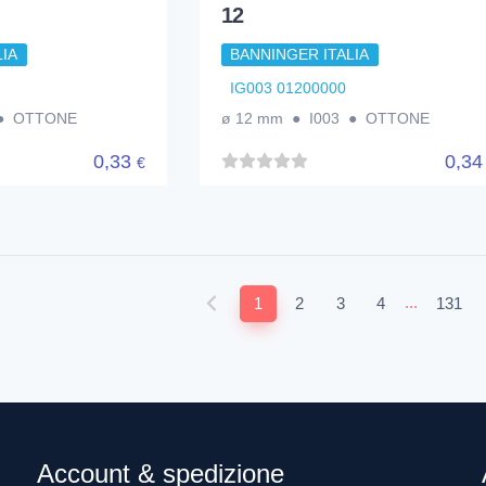
12
IA
BANNINGER ITALIA
IG003 01200000
 ● OTTONE
ø 12 mm ● I003 ● OTTONE
0,33
0,3
€
...
1
2
3
4
131
Account & spedizione