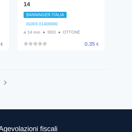
14
BANNINGER ITALIA
IG003 01400000
ø 14 mm ● I003 ● OTTONE
4
0,35
€
€
Agevolazioni fiscali