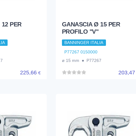
 12 PER
GANASCIA Ø 15 PER
PROFILO "V"
IA
BANNINGER ITALIA
P77267 0150000
67
ø 15 mm ● P77267
225,66
203,4
€