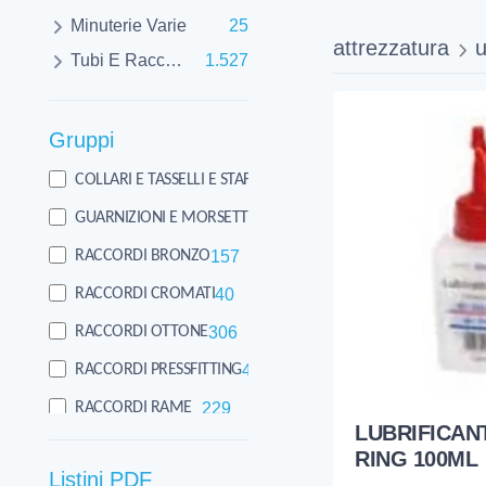
Minuterie Varie
25
attrezzatura
u
Tubi E Raccorderie
1.527
Gruppi
11
COLLARI E TASSELLI E STAFFE
14
GUARNIZIONI E MORSETTI SCARICO
157
RACCORDI BRONZO
40
RACCORDI CROMATI
306
RACCORDI OTTONE
474
RACCORDI PRESSFITTING
229
RACCORDI RAME
LUBRIFICAN
321
TUBO ACCIAIO PRESSFITTING
RING 100ML
Listini PDF
9
UTENSILERIA E ATTREZZATURA