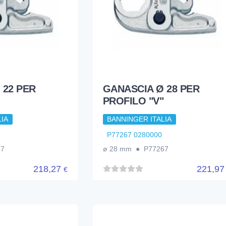
 22 PER
GANASCIA Ø 28 PER
PROFILO "V"
IA
BANNINGER ITALIA
P77267 0280000
67
ø 28 mm ● P77267
218,27
221,9
€