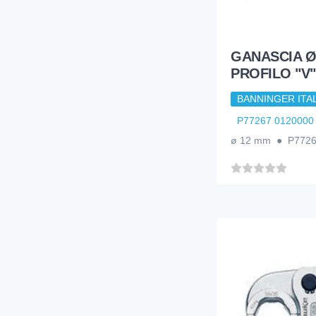
GANASCIA Ø
PROFILO "V"
BANNINGER ITAL
P77267 0120000
ø 12 mm ● P772