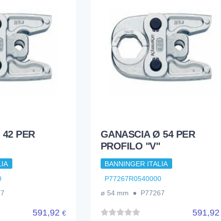
 42 PER
GANASCIA Ø 54 PER
PROFILO "V"
IA
BANNINGER ITALIA
0
P77267R0540000
67
ø 54 mm ● P77267
591,92
591,9
€