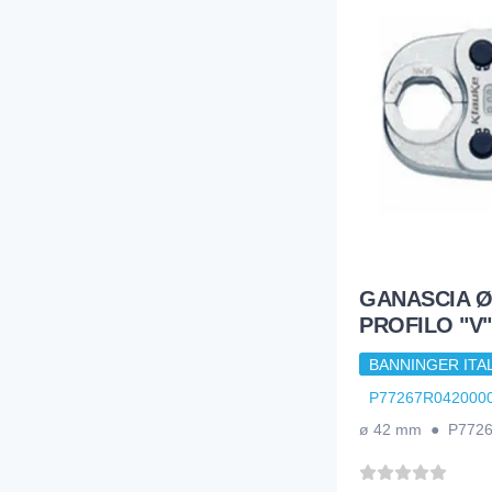
GANASCIA Ø
PROFILO "V"
BANNINGER ITAL
P77267R042000
ø 42 mm ● P772