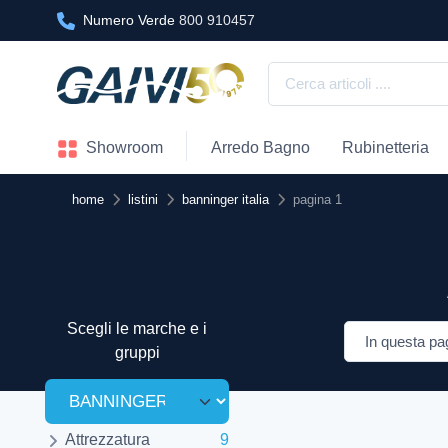
Numero Verde
800 910457
Showroom
Arredo Bagno
Rubinetteria
home
listini
banninger italia
pagina 1
Scegli le marche e i
gruppi
Attrezzatura
9