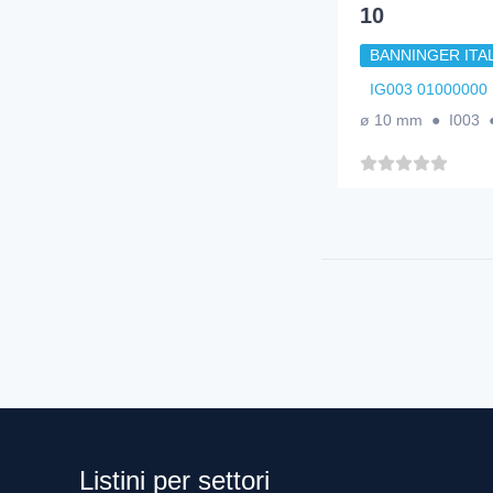
10
BANNINGER ITAL
IG003 01000000
ø 10 mm ● I003
Listini per settori