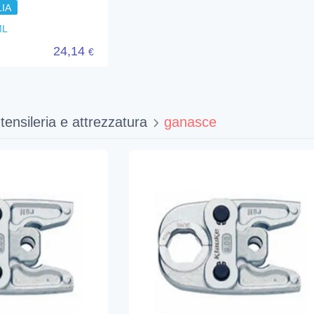
IA
ML
24,14
€
tensileria e attrezzatura
ganasce