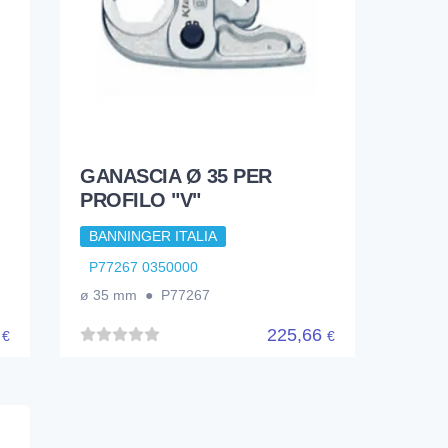
GANASCIA Ø 35 PER
PROFILO "V"
BANNINGER ITALIA
P77267 0350000
ø 35 mm ● P77267
7
225,66
€
€