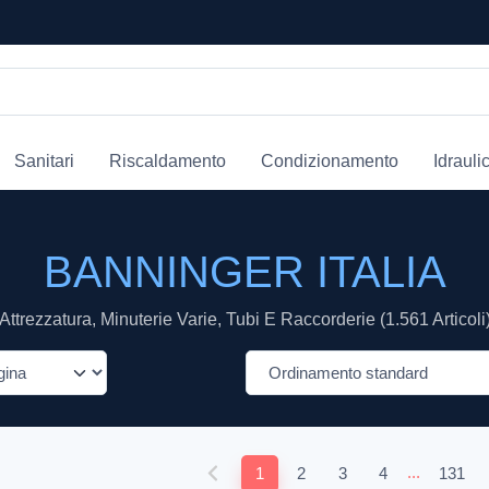
Sanitari
Riscaldamento
Condizionamento
Idrauli
BANNINGER ITALIA
Attrezzatura, Minuterie Varie, Tubi E Raccorderie (1.561 Articoli
...
1
2
3
4
131