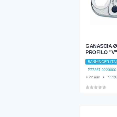
GANASCIA Ø
PROFILO "V"
BANNINGER ITAL
P77267 0220000
ø 22 mm ● P772