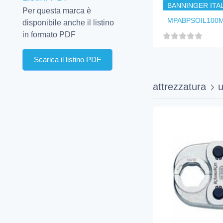
BANNINGER ITAL
Per questa marca è
MPABPSOIL100
disponibile anche il listino
in formato PDF
Scarica il listino PDF
attrezzatura
u