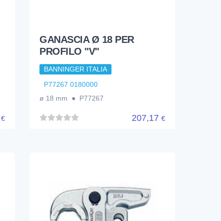
GANASCIA Ø 18 PER
PROFILO "V"
BANNINGER ITALIA
P77267 0180000
ø 18 mm ● P77267
7
207,17
€
€