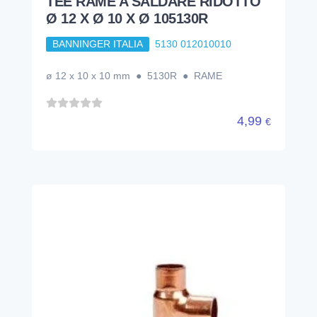
TEE RAME A SALDARE RIDOTTO
Ø 12 X Ø 10 X Ø 105130R
BANNINGER ITALIA
5130 012010010
ø 12 x 10 x 10 mm ● 5130R ● RAME
4,99
€