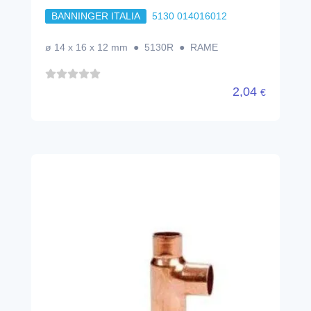
BANNINGER ITALIA
5130 014016012
ø 14 x 16 x 12 mm ● 5130R ● RAME
2,04
€