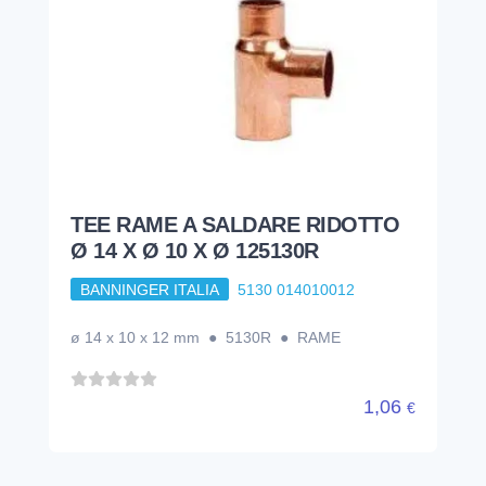
TEE RAME A SALDARE RIDOTTO
Ø 14 X Ø 10 X Ø 125130R
BANNINGER ITALIA
5130 014010012
ø 14 x 10 x 12 mm ● 5130R ● RAME
1,06
€