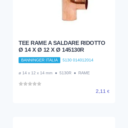
TEE RAME A SALDARE RIDOTTO
Ø 14 X Ø 12 X Ø 145130R
BANNINGER ITALIA
5130 014012014
ø 14 x 12 x 14 mm ● 5130R ● RAME
2,11
€