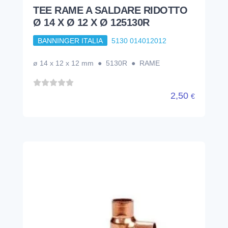
TEE RAME A SALDARE RIDOTTO
Ø 14 X Ø 12 X Ø 125130R
BANNINGER ITALIA
5130 014012012
ø 14 x 12 x 12 mm ● 5130R ● RAME
2,50
€