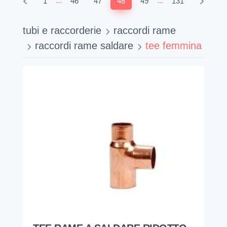
...
...
1
46
47
48
49
131
tubi e raccorderie
raccordi rame
raccordi rame saldare
tee femmina