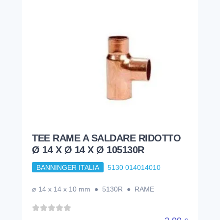
TEE RAME A SALDARE RIDOTTO
Ø 14 X Ø 14 X Ø 105130R
BANNINGER ITALIA
5130 014014010
ø 14 x 14 x 10 mm ● 5130R ● RAME