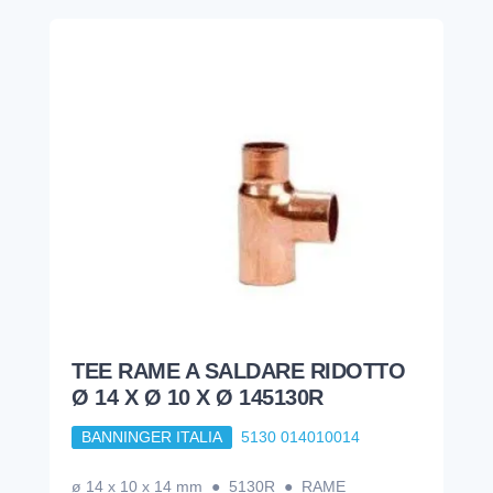
TEE RAME A SALDARE RIDOTTO
Ø 14 X Ø 10 X Ø 145130R
BANNINGER ITALIA
5130 014010014
ø 14 x 10 x 14 mm ● 5130R ● RAME