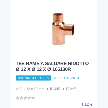
TEE RAME A SALDARE RIDOTTO
Ø 12 X Ø 12 X Ø 105130R
BANNINGER ITALIA
5130 012012010
ø 12 x 12 x 10 mm ● 5130R ● RAME
4,12
€