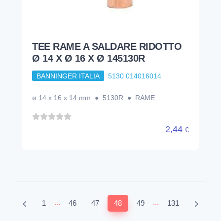
TEE RAME A SALDARE RIDOTTO
Ø 14 X Ø 16 X Ø 145130R
BANNINGER ITALIA
5130 014016014
ø 14 x 16 x 14 mm ● 5130R ● RAME
2,44
€
...
...
1
46
47
48
49
131