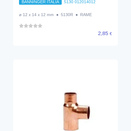
BANNINGER ITALIA
5130 012014012
ø 12 x 14 x 12 mm ● 5130R ● RAME
2,85
€