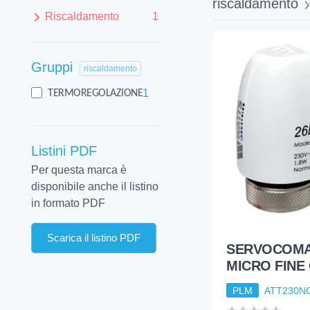
riscaldamento
Riscaldamento
1
Gruppi
riscaldamento
1
TERMOREGOLAZIONE
Listini PDF
Per questa marca è
disponibile anche il listino
in formato PDF
Scarica il listino PDF
SERVOCOM
MICRO FINE
PLM
ATT230N