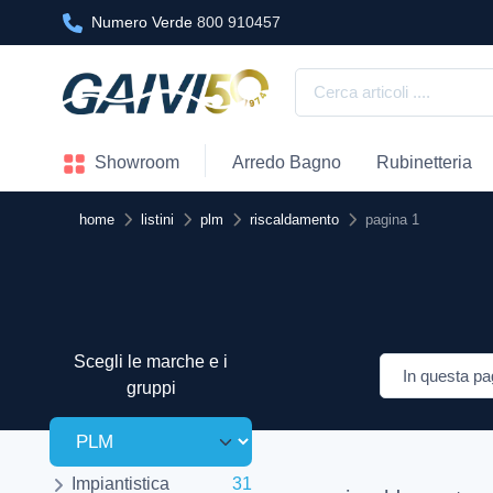
Numero Verde
800 910457
Showroom
Arredo Bagno
Rubinetteria
home
listini
plm
riscaldamento
pagina 1
Scegli le marche e i
gruppi
Impiantistica
31