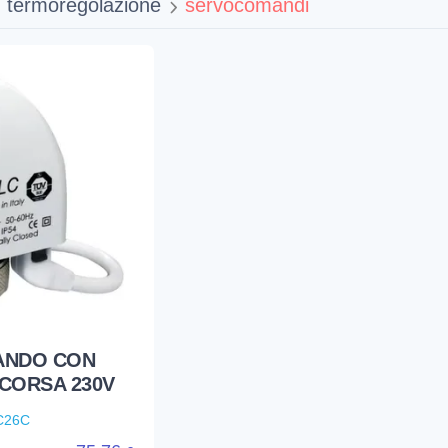
termoregolazione
servocomandi
ANDO CON
 CORSA 230V
C26C