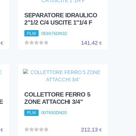
SEPARATORE IDRAULICO
2"1/2 C/4 USCITE 1"1/4 F
PLM
0E6076DN32
2
141,42
€
€
COLLETTORE FERRO 5
E
ZONE ATTACCHI 3/4"
PLM
007650DN20
8
212,13
€
€