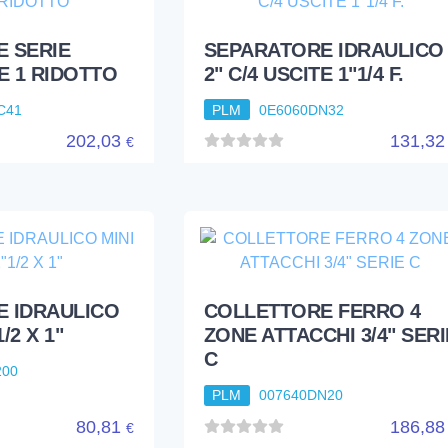
 SERIE
SEPARATORE IDRAULICO
E 1 RIDOTTO
2" C/4 USCITE 1"1/4 F.
C41
PLM
0E6060DN32
202,03
131,3
€
 IDRAULICO
COLLETTORE FERRO 4
/2 X 1"
ZONE ATTACCHI 3/4" SERI
C
200
PLM
007640DN20
80,81
186,8
€