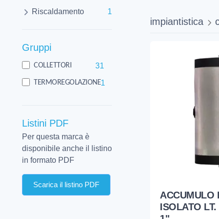
Riscaldamento
1
impiantistica
c
Gruppi
31
COLLETTORI
1
TERMOREGOLAZIONE
Listini PDF
Per questa marca è
disponibile anche il listino
in formato PDF
Scarica il listino PDF
ACCUMULO I
ISOLATO LT.
1"