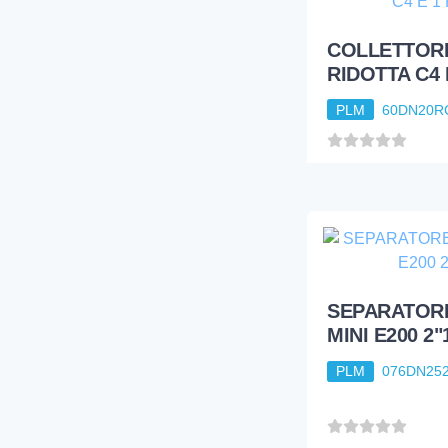
COLLETTORE
RIDOTTA C4 
PLM
60DN20R
SEPARATORE
MINI E200 2"1
PLM
076DN25