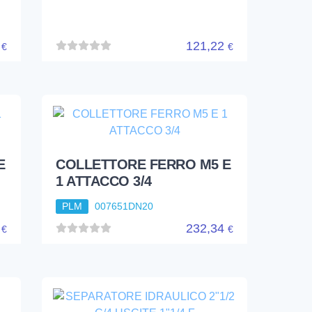
7
121,22
€
€
E
COLLETTORE FERRO M5 E
1 ATTACCO 3/4
PLM
007651DN20
7
232,34
€
€