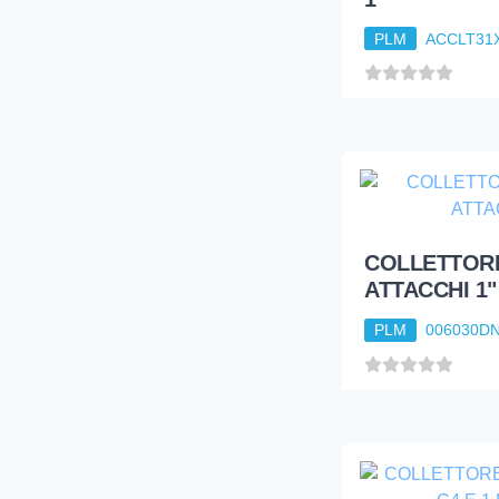
PLM
ACCLT31
COLLETTOR
ATTACCHI 1"
PLM
006030D