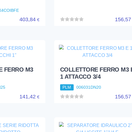
X4COIBFE
403,84
156,5
€
E FERRO M3
COLLETTORE FERRO M3 
1 ATTACCO 3/4
N25
PLM
006031DN20
141,42
156,5
€