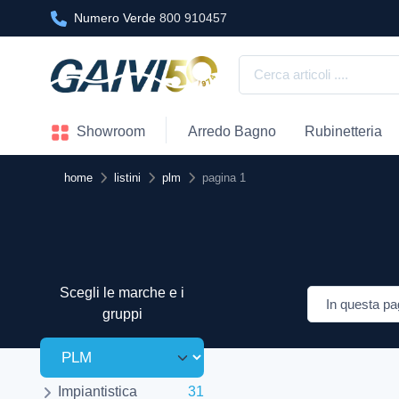
Numero Verde
800 910457
Showroom
Arredo Bagno
Rubinetteria
home
listini
plm
pagina 1
Scegli le marche e i
gruppi
Impiantistica
31