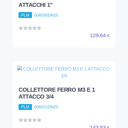
ATTACCHI 1"
PLM
006030DN25
129,64
€
COLLETTORE FERRO M3 E 1
ATTACCO 3/4
PLM
006031DN20
143,53
€