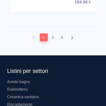
194,46
€
1
2
3
Listini per settori
Arredo bagno
Rubinetteria
Ceramica sanitaria
Riscaldamento