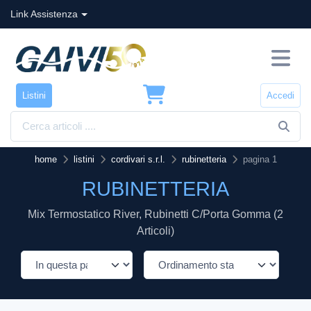
Link Assistenza
Listini
Accedi
home
listini
cordivari s.r.l.
rubinetteria
pagina 1
RUBINETTERIA
Mix Termostatico River, Rubinetti C/porta Gomma (2
Articoli)