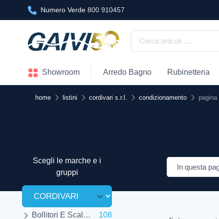
Numero Verde
800 910457
Showroom
Arredo Bagno
Rubinetteria
home
listini
cordivari s.r.l.
condizionamento
pagina
Scegli le marche e i
gruppi
Bollitori E Scaldabagni
108