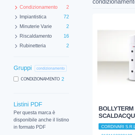
condizionament
Condizionamento
2
Impiantistica
72
Minuterie Varie
2
Riscaldamento
16
Rubinetteria
2
Gruppi
condizionamento
2
CONDIZIONAMENTO
Listini PDF
BOLLYTERM 
Per questa marca è
SCALDACQUA
disponibile anche il listino
CORDIVARI S.R.L
in formato PDF