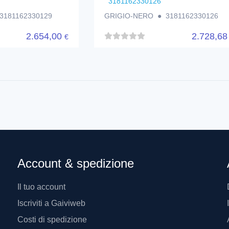
3181162330126
3181162330129
GRIGIO-NERO ● 3181162330126
2.654,00
2.728,6
€
Account & spedizione
Il tuo account
Iscriviti a Gaiviweb
Costi di spedizione