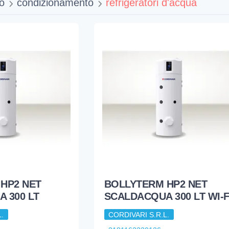
o
condizionamento
refrigeratori d'acqua
HP2 NET
BOLLYTERM HP2 NET
 300 LT
SCALDACQUA 300 LT WI-F
.
CORDIVARI S.R.L.