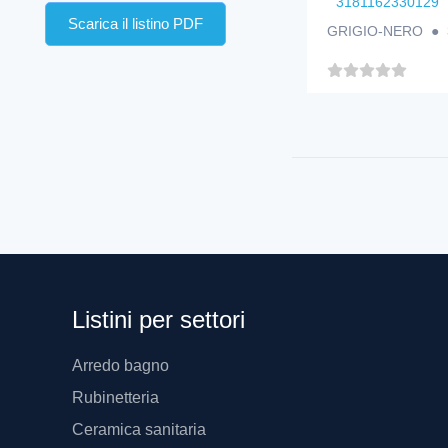
3181162330129
Scarica il listino PDF
GRIGIO-NERO ● 
Listini per settori
Arredo bagno
Rubinetteria
Ceramica sanitaria