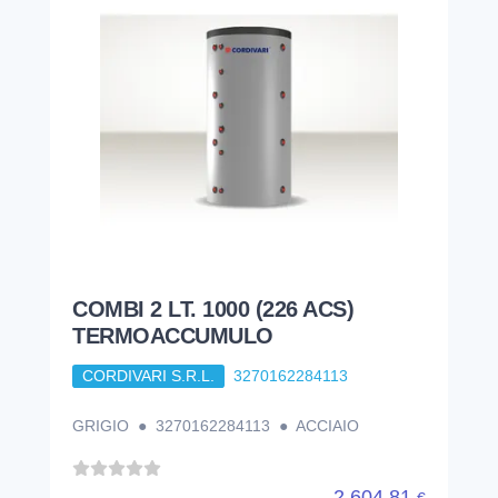
COMBI 2 LT. 1000 (226 ACS)
TERMOACCUMULO
CORDIVARI S.R.L.
3270162284113
GRIGIO ● 3270162284113 ● ACCIAIO
2.604,81
€