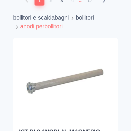
...
1
2
3
4
17
bollitori e scaldabagni
bollitori
anodi perbollitori