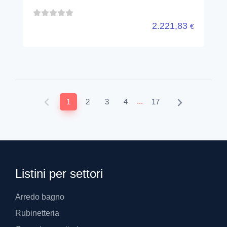
2.221,83
€
...
1
2
3
4
17
Listini per settori
Arredo bagno
Rubinetteria