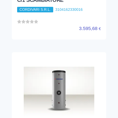
C/1 SCAMBIATORE
CORDIVARI S.R.L.
3104162330016
3.595,68
€