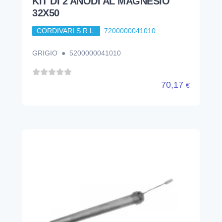
KIT DI 2 ANODI AL MAGNESIO
32X50
CORDIVARI S.R.L.
7200000041010
GRIGIO ● 5200000041010
70,17
€