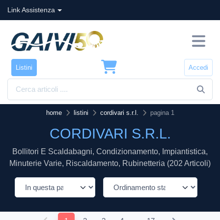
Link Assistenza
Listini
Accedi
home
listini
cordivari s.r.l.
pagina 1
CORDIVARI S.R.L.
Bollitori E Scaldabagni, Condizionamento, Impiantistica,
Minuterie Varie, Riscaldamento, Rubinetteria (202 Articoli)