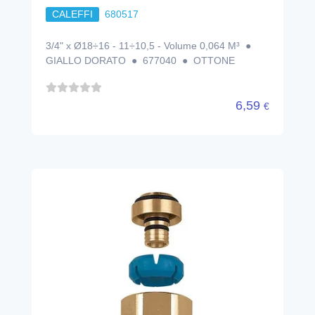
CALEFFI
680517
3/4" x Ø18÷16 - 11÷10,5 - Volume 0,064 M³ ●
GIALLO DORATO ● 677040 ● OTTONE
6,59
€