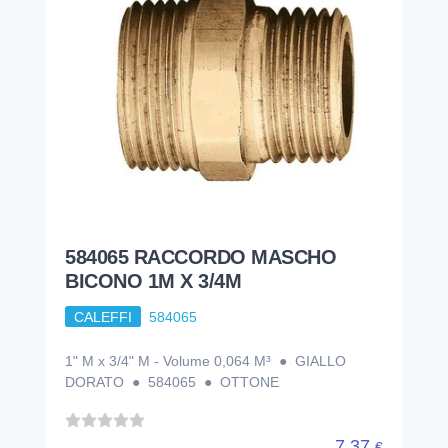
584065 RACCORDO MASCHO
BICONO 1M X 3/4M
CALEFFI
584065
1" M x 3/4" M - Volume 0,064 M³ ● GIALLO
DORATO ● 584065 ● OTTONE
7,37
€