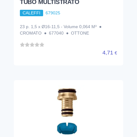
TUBO MULTISTRATO
CALEFFI
679025
23 p. 1,5 x Ø16-11,5 - Volume 0,064 M³ ●
CROMATO ● 677040 ● OTTONE
4,71
€