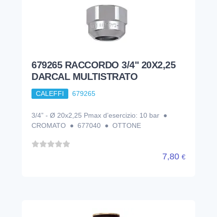
679265 RACCORDO 3/4" 20X2,25
DARCAL MULTISTRATO
CALEFFI
679265
3/4” - Ø 20x2,25 Pmax d’esercizio: 10 bar ●
CROMATO ● 677040 ● OTTONE
7,80
€