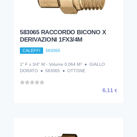
583065 RACCORDO BICONO X
DERIVAZIONI 1FX3/4M
CALEFFI
583065
1" F x 3/4" M - Volume 0,064 M³ ● GIALLO
DORATO ● 583065 ● OTTONE
6,11
€