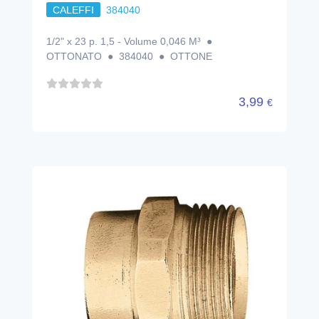
CALEFFI
384040
1/2" x 23 p. 1,5 - Volume 0,046 M³ ●
OTTONATO ● 384040 ● OTTONE
3,99
€