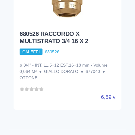
680526 RACCORDO X
MULTISTRATO 3/4 16 X 2
CALEFFI
680526
ø 3/4" - INT. 11,5÷12 EST.16÷18 mm - Volume
0,064 M³ ● GIALLO DORATO ● 677040 ●
OTTONE
6,59
€