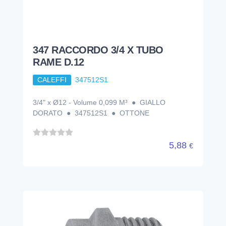
347 RACCORDO 3/4 X TUBO
RAME D.12
CALEFFI
347512S1
3/4" x Ø12 - Volume 0,099 M³ ● GIALLO
DORATO ● 347512S1 ● OTTONE
5,88
€