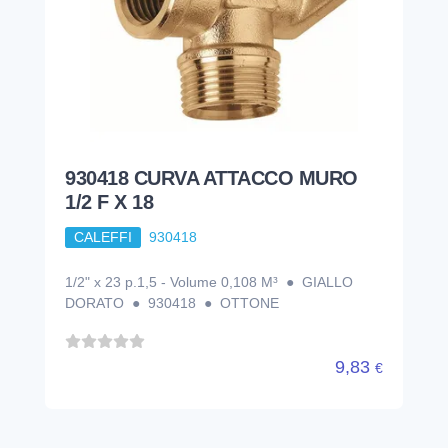
930418 CURVA ATTACCO MURO
1/2 F X 18
CALEFFI
930418
1/2" x 23 p.1,5 - Volume 0,108 M³ ● GIALLO
DORATO ● 930418 ● OTTONE
9,83
€