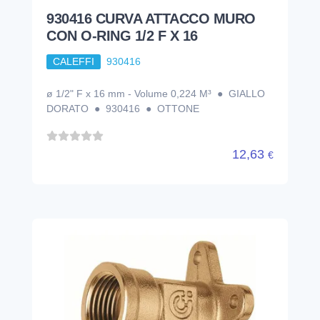
930416 CURVA ATTACCO MURO
CON O-RING 1/2 F X 16
CALEFFI
930416
ø 1/2" F x 16 mm - Volume 0,224 M³ ● GIALLO
DORATO ● 930416 ● OTTONE
12,63
€