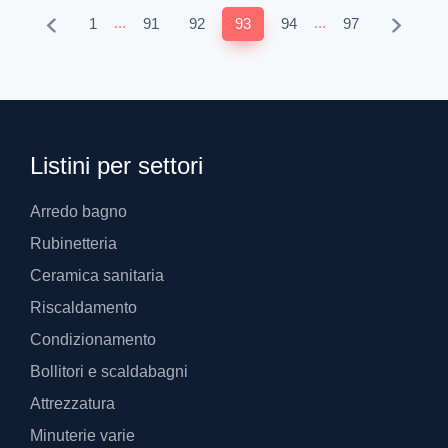
...
...
1
91
92
93
94
97
Listini per settori
Arredo bagno
Rubinetteria
Ceramica sanitaria
Riscaldamento
Condizionamento
Bollitori e scaldabagni
Attrezzatura
Minuterie varie