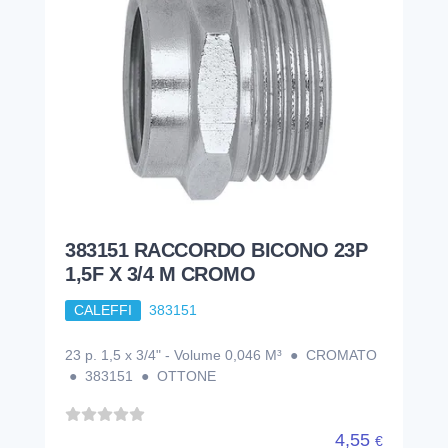
383151 RACCORDO BICONO 23P
1,5F X 3/4 M CROMO
CALEFFI
383151
23 p. 1,5 x 3/4" - Volume 0,046 M³ ● CROMATO
● 383151 ● OTTONE
4,55
€