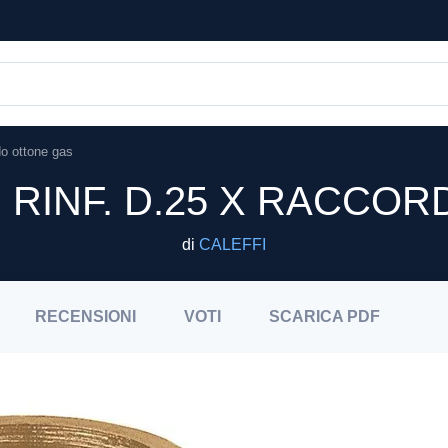
do ottone gas
I RINF. D.25 X RACC
di
CALEFFI
RECENSIONI
VOTI
SCARICA
PDF