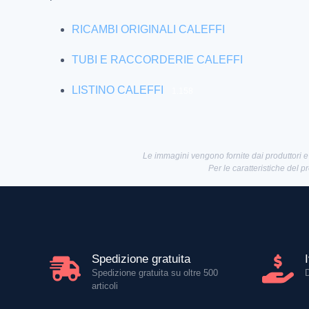
RICAMBI ORIGINALI CALEFFI
TUBI E RACCORDERIE CALEFFI
LISTINO CALEFFI
1.158
Le immagini vengono fornite dai produttori e
Per le caratteristiche del p
Spedizione gratuita
Spedizione gratuita su oltre 500
articoli