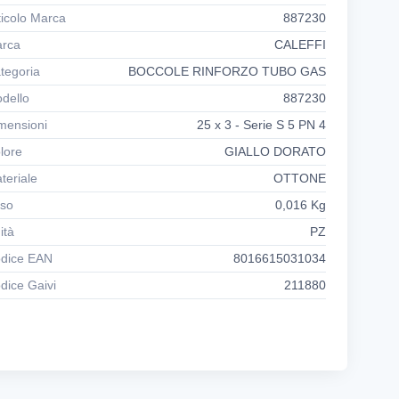
ameters up to 63 mm and in cast iron for larger
ticolo Marca
887230
zes, are used for connecting polyethylene piping.
rca
CALEFFI
 proof of the high standard of quality, the threaded
CA connections (up to Ø 63) have DVGW and
tegoria
BOCCOLE RINFORZO TUBO GAS
GW approval, which means that they are approved
dello
887230
r use in Germany and Switzerland.
mensioni
25 x 3 - Serie S 5 PN 4
lore
GIALLO DORATO
teriale
OTTONE
so
0,016 Kg
ità
PZ
dice EAN
8016615031034
dice Gaivi
211880