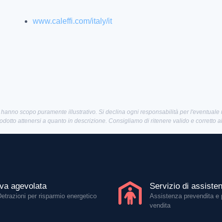
www.caleffi.com/italy/it
 hanno scopo puramente illustrativo. Si declina ogni responsabilità per l'eventuale
rodotto attenersi a quanto in descrizione. Consigliamo di ritenere valido e corretto 
Iva agevolata
Servizio di assiste
Detrazioni per risparmio energetico
Assistenza prevendita e 
vendita