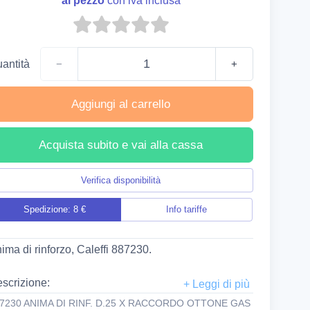
al pezzo
con iva inclusa
antità
−
+
Aggiungi al carrello
Acquista subito e vai alla cassa
Verifica disponibilità
Spedizione: 8 €
Info tariffe
ima di rinforzo, Caleffi 887230.
scrizione:
CA couplings, which are supplied in brass for
7230 ANIMA DI RINF. D.25 X RACCORDO OTTONE GAS