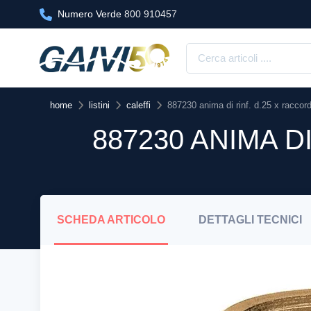
Numero Verde
800 910457
home
listini
caleffi
887230 anima di rinf. d.25 x raccor
887230 ANIMA D
SCHEDA
ARTICOLO
DETTAGLI
TECNICI