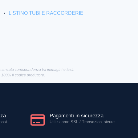
LISTINO TUBI E RACCORDERIE
 mancata corrispondenza tra immagini e testi.
al 100% il codice produttore.
nza
Pagamenti in sicurezza
post-
Utilizziamo SSL / Transazioni sicure