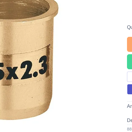
Qu
An
De
DE
88