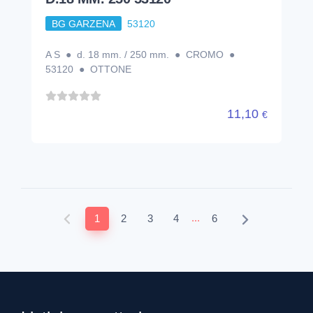
BG GARZENA
53120
A S ● d. 18 mm. / 250 mm. ● CROMO ●
53120 ● OTTONE
11,10
€
...
1
2
3
4
6