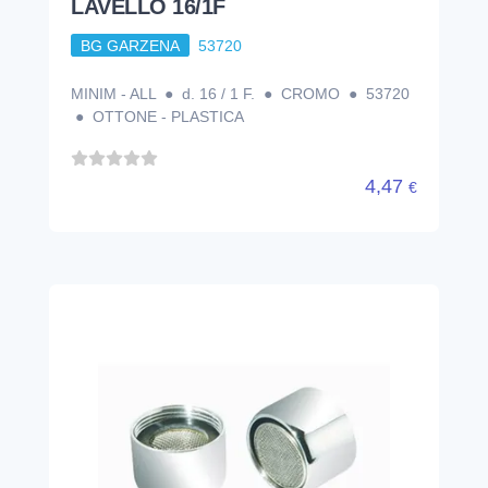
LAVELLO 16/1F
BG GARZENA
53720
MINIM - ALL ● d. 16 / 1 F. ● CROMO ● 53720
● OTTONE - PLASTICA
4,47
€