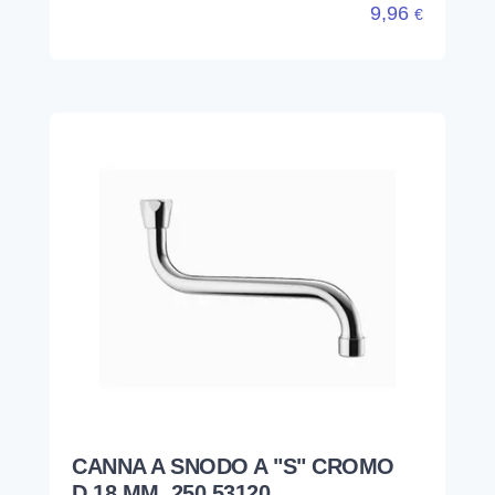
9,96
€
CANNA A SNODO A "S" CROMO
D.18 MM. 250 53120