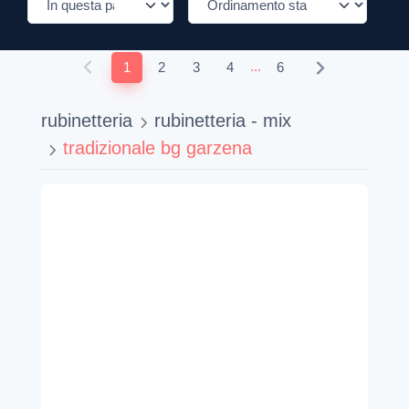
...
1
2
3
4
6
rubinetteria
rubinetteria - mix
tradizionale bg garzena