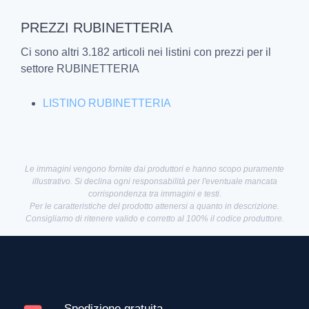
PREZZI RUBINETTERIA
Ci sono altri 3.182 articoli nei listini con prezzi per il
settore RUBINETTERIA
LISTINO RUBINETTERIA
Le immagini vengono fornite dai produttori e hanno scopo puramente
illustrativo. Si declina ogni responsabilità per l'eventuale mancata
corrispondenza tra immagini e testi.
Per le caratteristiche del prodotto attenersi a quanto in descrizione.
Consigliamo di ritenere valido e corretto al 100% il codice produttore.
Spedizione gratuita