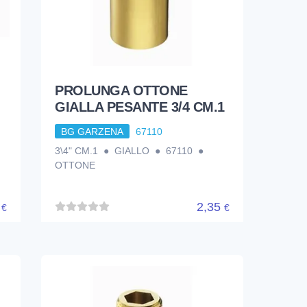
PROLUNGA OTTONE
GIALLA PESANTE 3/4 CM.1
BG GARZENA
67110
3\4" CM.1 ● GIALLO ● 67110 ●
OTTONE
3
2,35
€
€