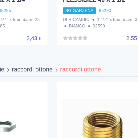
65285
BG GARZENA
65290
\4" x tubo diam. 25
DI RICAMBIO ● 1 1\2" x tubo diam. 3
85
● BIANCO ● 92590
2,43
2,5
€
ie
raccordi ottone
raccordi ottone