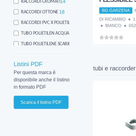
14
RACCORDI CROMATI
BG GARZENA
16
RACCORDI OTTONE
DI RICAMBIO ● 1 1
1
RACCORDI PVC X POLIETIL.
● BIANCO ● 652
2
TUBO POLIETILEN ACQUAEGAS
10
TUBO POLIETILENE SCARICHI
3
TUBO RAME
Listini PDF
tubi e raccorder
Per questa marca è
disponibile anche il listino
in formato PDF
Scarica il listino PDF