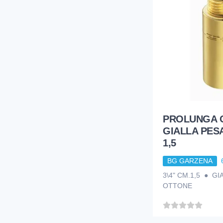
PROLUNGA 
GIALLA PESA
1,5
BG GARZENA
3\4" CM.1,5 ● G
OTTONE