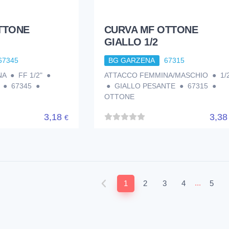
TTONE
CURVA MF OTTONE
GIALLO 1/2
67345
BG GARZENA
67315
A ● FF 1/2" ●
ATTACCO FEMMINA/MASCHIO ● 1/2
 ● 67345 ●
● GIALLO PESANTE ● 67315 ●
OTTONE
3,18
3,3
€
...
1
2
3
4
5