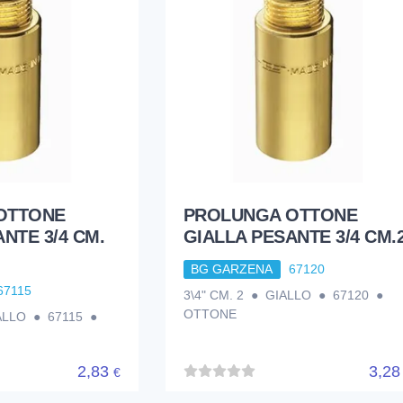
OTTONE
PROLUNGA OTTONE
NTE 3/4 CM.
GIALLA PESANTE 3/4 CM.
BG GARZENA
67120
67115
3\4" CM. 2 ● GIALLO ● 67120 ●
OTTONE
IALLO ● 67115 ●
2,83
3,2
€