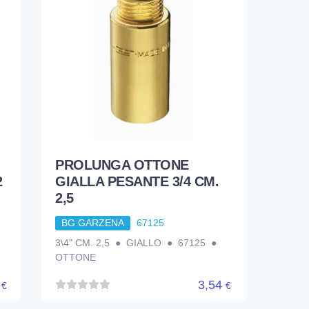
PROLUNGA OTTONE
2
GIALLA PESANTE 3/4 CM.
2,5
BG GARZENA
67125
3\4" CM. 2,5 ● GIALLO ● 67125 ●
OTTONE
8
3,54
€
€