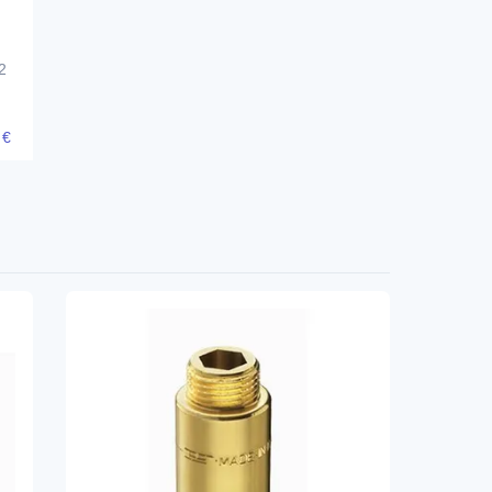
2
5
€