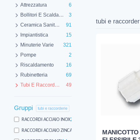
Attrezzatura
6
Bollitori E Scaldabagni
3
tubi e raccorder
Ceramica Sanitaria
91
Impiantistica
15
Minuterie Varie
321
Pompe
2
Riscaldamento
16
Rubinetteria
69
Tubi E Raccorderie
49
Gruppi
tubi e raccorderie
2
RACCORDI ACCIAIO INOX
1
RACCORDI ACCIAIO ZINCATI
MANICOTTO
FLESSIBILE 3