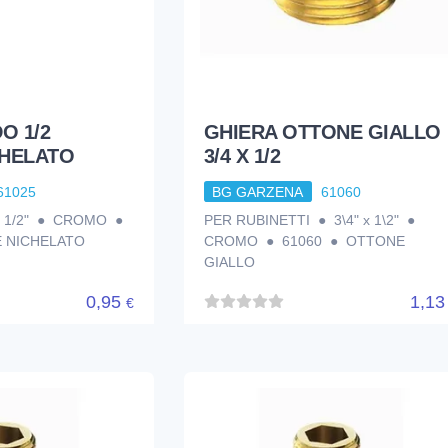
O 1/2
GHIERA OTTONE GIALLO
CHELATO
3/4 X 1/2
61025
BG GARZENA
61060
1/2" ● CROMO ●
PER RUBINETTI ● 3\4" x 1\2" ●
 NICHELATO
CROMO ● 61060 ● OTTONE
GIALLO
0,95
1,1
€