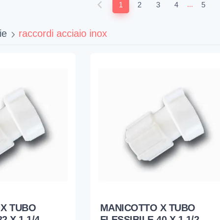
...
1
2
3
4
5
ie
raccordi acciaio inox
 X TUBO
MANICOTTO X TUBO
2 X 1 1/4
FLESSIBILE 40 X 1 1/2