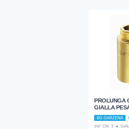
PROLUNGA 
GIALLA PESA
BG GARZENA
3\4" CM. 3 ● GI