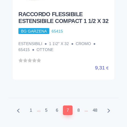
RACCORDO FLESSIBILE
ESTENSIBILE COMPACT 1 1/2 X 32
BG GARZENA
65415
ESTENSIBILI ● 1 1\2" X 32 ● CROMO ●
65415 ● OTTONE
9,31
€
...
...
1
5
6
7
8
48