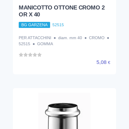
MANICOTTO OTTONE CROMO 2
OR X 40
BG GARZENA
52515
PER ATTACCHINI ● diam. mm 40 ● CROMO ●
52515 ● GOMMA
5,08
€