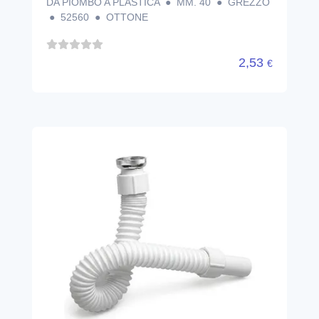
DA PIOMBO A PLASTICA ● MM. 40 ● GREZZO
● 52560 ● OTTONE
2,53
€