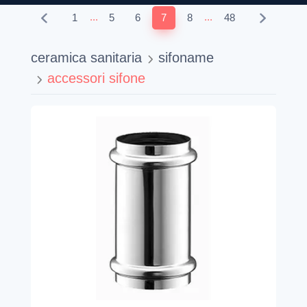
...
...
1
5
6
7
8
48
ceramica sanitaria
sifoname
accessori sifone