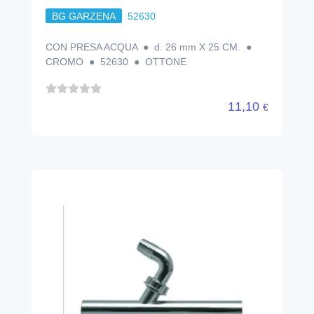
BG GARZENA
52630
CON PRESA ACQUA ● d. 26 mm X 25 CM. ●
CROMO ● 52630 ● OTTONE
11,10
€