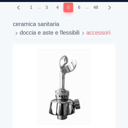
...
...
1
3
4
5
6
48
ceramica sanitaria
doccia e aste e flessibili
accessori