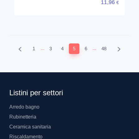
11,96
€
...
...
1
3
4
5
6
48
Listini per settori
Arredo bagno
Rubinetteria
Ceramica sanitaria
Riscaldamento