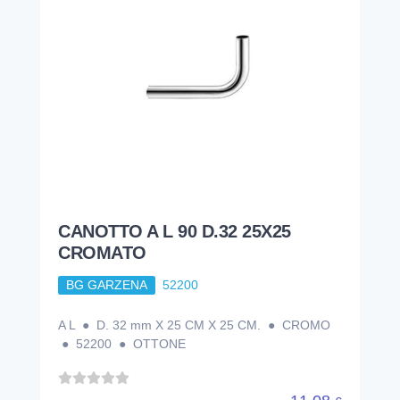
CANOTTO A L 90 D.32 25X25
CROMATO
BG GARZENA
52200
A L ● D. 32 mm X 25 CM X 25 CM. ● CROMO
● 52200 ● OTTONE