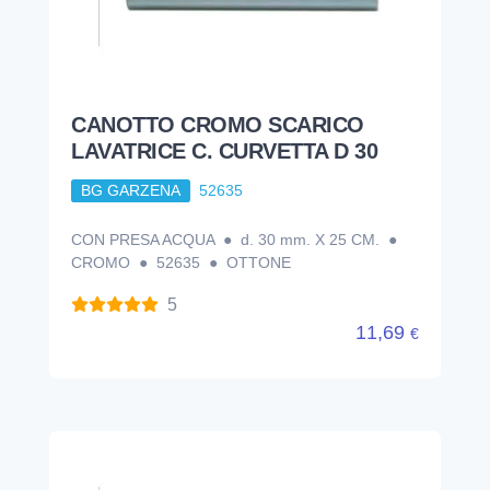
CANOTTO CROMO SCARICO
LAVATRICE C. CURVETTA D 30
BG GARZENA
52635
CON PRESA ACQUA ● d. 30 mm. X 25 CM. ●
CROMO ● 52635 ● OTTONE
5
11,69
€