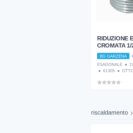
16
RACCORDI OTTONE
1
RACCORDI PVC X POLIETIL.
31
RUBINETTERIA - MIX
RIDUZIONE
25
RUBINETTERIA ACQUA
CROMATA 1/2
3
RUBINETTERIA GAS
BG GARZENA
3
SCALDABAGNI
ESAGONALE ● 1\
3
SEDILE PER WC
● 61305 ● OTT
48
SIFONAME
7
TAPPI E RIDUZIONI E NIPPLES
2
TERMOSTATI E MANOMETRI E TERM
1
TRATTAMENTO ACQUE
riscaldamento
2
TUBO POLIETILEN ACQUAEGAS
10
TUBO POLIETILENE SCARICHI