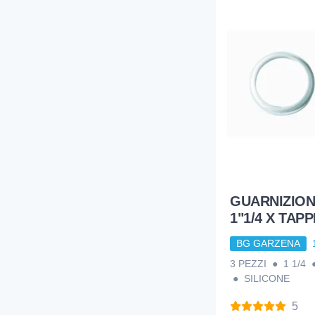
3
TUBO RAME
6
UTENSILERIA E ATTREZZATURA
10
VALVOLE ACQUAEGAS
GUARNIZION
1"1/4 X TAP
BG GARZENA
3 PEZZI ● 1 1/4
● SILICONE
5