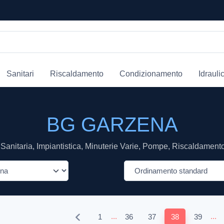
Sanitari
Riscaldamento
Condizionamento
Idrauli
BG GARZENA
Sanitaria, Impiantistica, Minuterie Varie, Pompe, Riscaldamento,
...
...
1
36
37
38
39