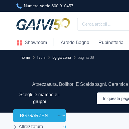
Numero Verde
800 910457
Showroom
Arredo Bagno
Rubinetteria
home
listini
bg garzena
pagina 38
Attrezzatura, Bollitori E Scaldabagni, Ceramica 
Scegli le marche e i
gruppi
Attrezzatura
6