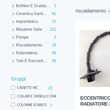
Bollitori E Scaldabagni
3
riscaldamento
Ceramica Sanitaria
91
Impiantistica
15
Minuterie Varie
321
Pompe
2
Riscaldamento
16
Rubinetteria
69
Tubi E Raccorderie
49
Gruppi
23
CASSETTE WC
16
COLLARI E TASSELLI E STAFFE
ECCENTRICO
RADIATORE 3
1
COLONNE SCARICO