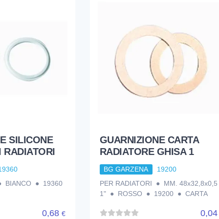
E SILICONE
GUARNIZIONE CARTA
PI RADIATORI
RADIATORE GHISA 1
19360
BG GARZENA
19200
 ● BIANCO ● 19360
PER RADIATORI ● MM. 48x32,8x0,5 
1" ● ROSSO ● 19200 ● CARTA
0,68
0,0
€