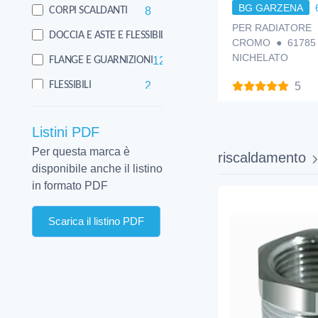
BG GARZENA
8
CORPI SCALDANTI
PER RADIATORE ●
16
DOCCIA E ASTE E FLESSIBILI
CROMO ● 61785
NICHELATO
12
FLANGE E GUARNIZIONI
2
FLESSIBILI
5
25
GALLEGGIANTI
Listini PDF
140
GUARNIZIONI E MORSETTI SCARICO
Per questa marca è
riscaldamento
1
MENSOLE PER RADIATORI E LAVELLO
disponibile anche il listino
128
MINUTERIA VARIA
in formato PDF
2
POMPE
Scarica il listino PDF
10
PRODOTTI CHIMICI E CONSUMO
2
RACCORDI ACCIAIO INOX
1
RACCORDI ACCIAIO ZINCATI
14
RACCORDI CROMATI