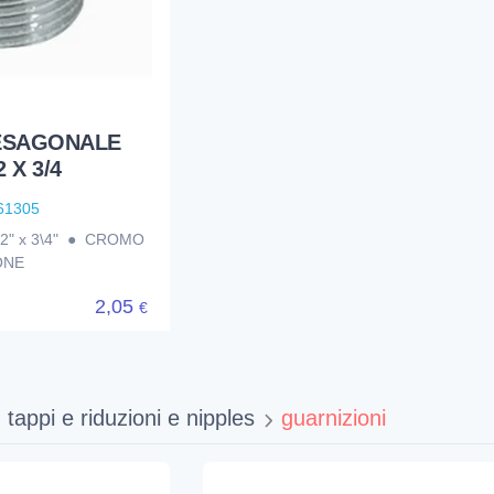
 ESAGONALE
 X 3/4
61305
2" x 3\4" ● CROMO
ONE
2,05
€
tappi e riduzioni e nipples
guarnizioni