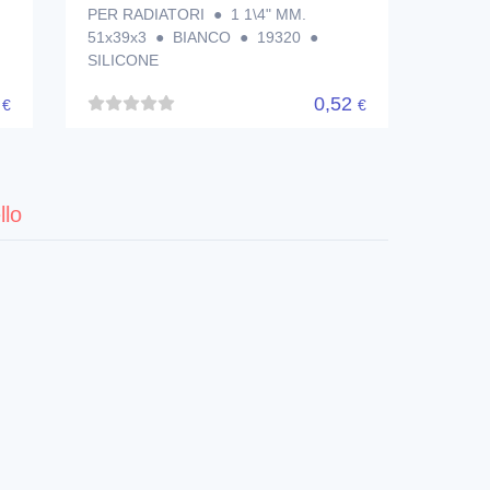
PER RADIATORI ● 1 1\4" MM.
51x39x3 ● BIANCO ● 19320 ●
SILICONE
8
0,52
€
€
llo