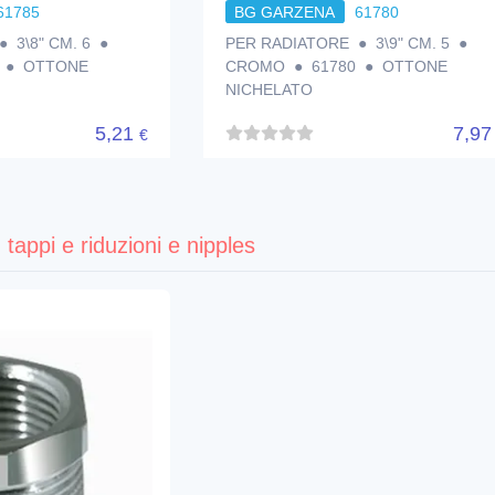
61785
BG GARZENA
61780
 3\8" CM. 6 ●
PER RADIATORE ● 3\9" CM. 5 ●
 ● OTTONE
CROMO ● 61780 ● OTTONE
NICHELATO
5,21
7,9
€
tappi e riduzioni e nipples