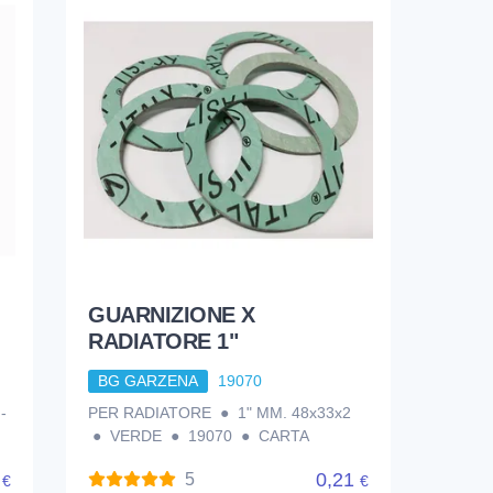
GUARNIZIONE X
RADIATORE 1"
BG GARZENA
19070
-
PER RADIATORE ● 1" MM. 48x33x2
● VERDE ● 19070 ● CARTA
4
0,21
5
€
€