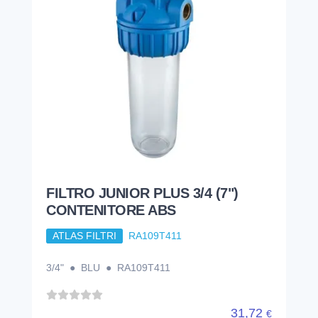
FILTRO JUNIOR PLUS 3/4 (7")
CONTENITORE ABS
ATLAS FILTRI
RA109T411
3/4" ● BLU ● RA109T411
31,72
€