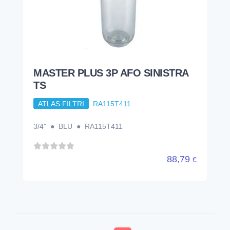
MASTER PLUS 3P AFO SINISTRA
TS
ATLAS FILTRI
RA115T411
3/4" ● BLU ● RA115T411
88,79
€