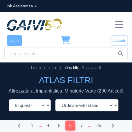
Link Assistenza
Listini
Accedi
home
listini
atlas filtri
pagina 6
ATLAS FILTRI
Attrezzatura, Impiantistica, Minuterie Varie (290 Articoli)
...
...
1
4
5
6
7
25