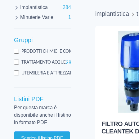
Impiantistica
284
impiantistica
Minuterie Varie
1
Gruppi
1
PRODOTTI CHIMICI E CONSUMO
284
TRATTAMENTO ACQUE
5
UTENSILERIA E ATTREZZATURA
Listini PDF
Per questa marca è
disponibile anche il listino
in formato PDF
FILTRO AUT
CLEANTEK D
Scarica il listino PDF