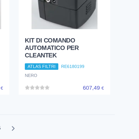
KIT DI COMANDO
AUTOMATICO PER
CLEANTEK
ATLAS FILTRI
RE6180199
NERO
1
607,49
€
€
5