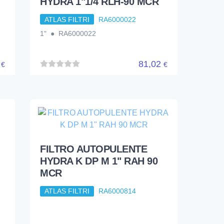
HYDRA 1"1/4 RLH-90 MCR
ATLAS FILTRI
RA6000022
1" ● RA6000022
0
81,02
€
€
FILTRO AUTOPULENTE
HYDRA K DP M 1" RAH 90
MCR
ATLAS FILTRI
RA6000814