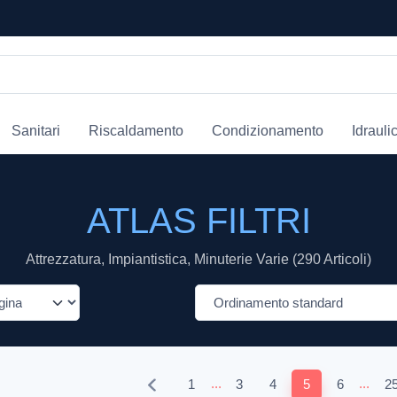
Sanitari
Riscaldamento
Condizionamento
Idrauli
ATLAS FILTRI
Attrezzatura, Impiantistica, Minuterie Varie (290 Articoli)
...
...
1
3
4
5
6
2