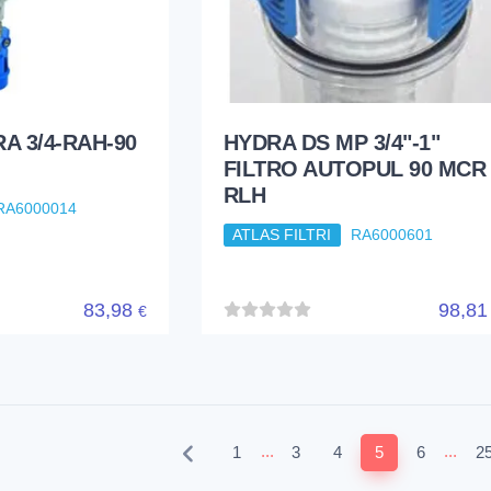
A 3/4-RAH-90
HYDRA DS MP 3/4"-1"
FILTRO AUTOPUL 90 MCR
RLH
RA6000014
ATLAS FILTRI
RA6000601
83,98
98,8
€
...
...
1
3
4
5
6
2