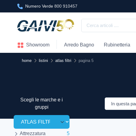
Numero Verde
800 910457
Showroom
Arredo Bagno
Rubinetteria
home
listini
atlas filtri
pagina 5
Scegli le marche e i
gruppi
Attrezzatura
5