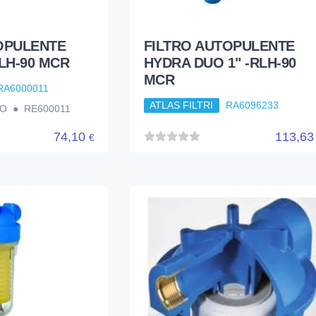
OPULENTE
FILTRO AUTOPULENTE
LH-90 MCR
HYDRA DUO 1" -RLH-90
MCR
RA6000011
ATLAS FILTRI
RA6096233
LO ● RE600011
74,10
113,6
€