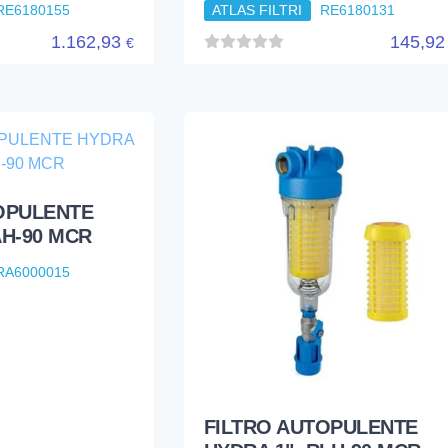
RE6180155
ATLAS FILTRI
RE6180131
1.162,93
145,9
€
OPULENTE
AH-90 MCR
RA6000015
FILTRO AUTOPULENTE