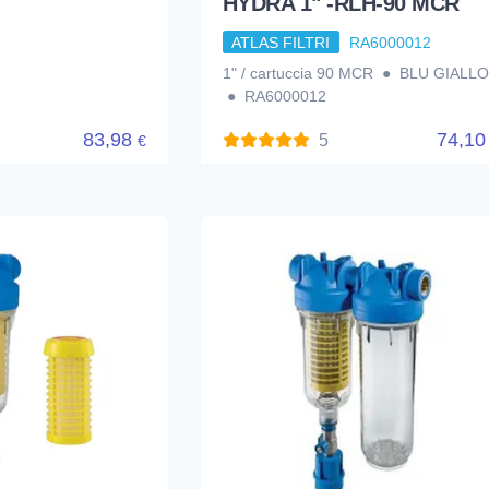
HYDRA 1" -RLH-90 MCR
ATLAS FILTRI
RA6000012
1" / cartuccia 90 MCR ● BLU GIALLO
● RA6000012
83,98
74,1
5
€