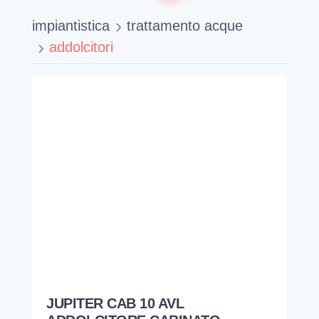
impiantistica
trattamento acque
addolcitori
JUPITER CAB 10 AVL
ADDOLCITORE CABINATO
VOLUM
ATLAS FILTRI
NEA1000006
3/4" ● BIANCO BLU ● JUPITER 10 AVL
1.496,82
€