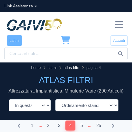
Link Assistenza
Listini
Accedi
home
listini
atlas filtri
pagina 4
ATLAS FILTRI
Attrezzatura, Impiantistica, Minuterie Varie (290 Articoli)
...
...
1
2
3
4
5
25