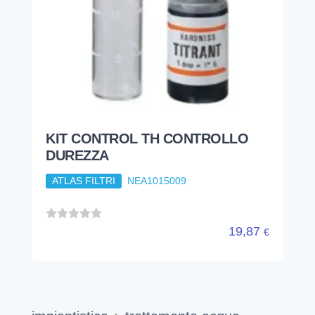
DUREZZA
ATLAS FILTRI
NEA1015009
19,87
€
impiantistica
trattamento acque
filtri autopulenti