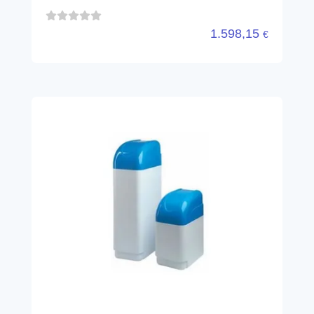
JUPITER TVC CAB 15 AVL CON
CLORO
ATLAS FILTRI
TVC6070113
1.507,92
€