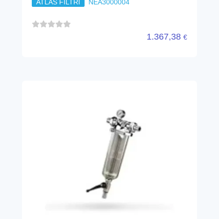
FA 310 F FILTRO AUTOPULENTE
2"
ATLAS FILTRI
RE6090516
913,23
€