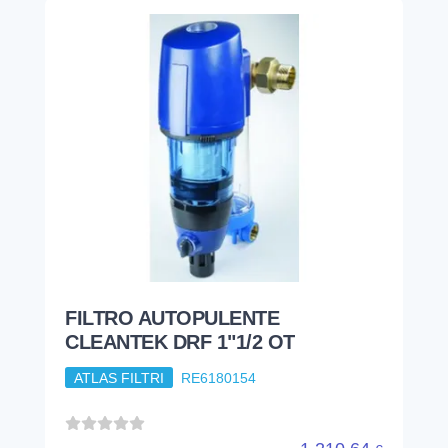
FILTRO AUTOPULENTE
CLEANTEK DRF 1"1/2 OT
ATLAS FILTRI
RE6180154
1.210,64
€
...
...
1
2
3
4
5
25