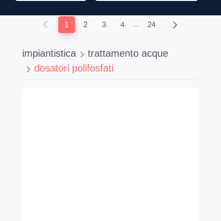
...
1
2
3
4
24
impiantistica
trattamento acque
dosatori polifosfati
BICCHIERE DOSAPLUS 2-22
ATLAS FILTRI
AB7231516
3,70
€