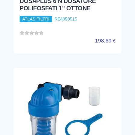
DOSAPLUS 7 DOSATORE
POLIFOSFATO ATTACCO 1"-3/4"
ATLAS FILTRI
RE4050520
BLU ● re4050520 ● PLASTICO
5