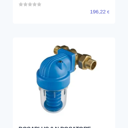
DOSAPLUS 6 N DOSATORE
POLIFOSFATI 1" OTTONE
ATLAS FILTRI
RE4050515
198,69
€