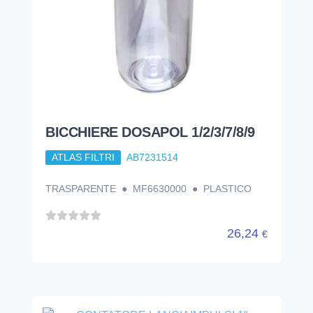
TRASPARENTE ● MF6630000 ● PLASTICO
26,24
€
CONTATORE LANCIAIMPULSI 1"
TURBINA CTFI25
ATLAS FILTRI
NEA2000018
185,12
€