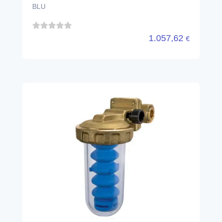
DOSAPLUS 2 DOSATORE
POLIFOSFATO 1/2"
ATLAS FILTRI
RE4050212
RE4050212 ● OTTONE
77,38
€