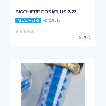
BICCHIERE DOSAPLUS 3/4 - 1"
ATLAS FILTRI
LB7120438
7,95
€