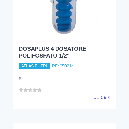
BLU
51,59
€