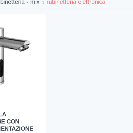
binetteria - mix
rubinetteria elettronica
LA
RE CON
MENTAZIONE