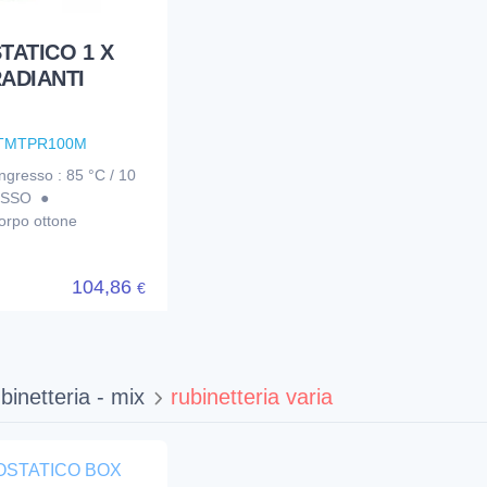
TATICO 1 X
ADIANTI
TMTPR100M
gresso : 85 °C / 10
OSSO ●
po ottone
104,86
€
binetteria - mix
rubinetteria varia