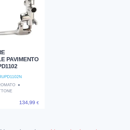
RE
E PAVIMENTO
PD1102
RUPD1102N
CROMATO ●
TTONE
134,99
€