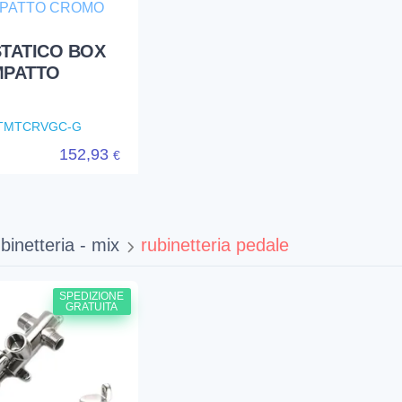
TATICO BOX
MPATTO
TMTCRVGC-G
152,93
€
binetteria - mix
rubinetteria pedale
SPEDIZIONE
GRATUITA