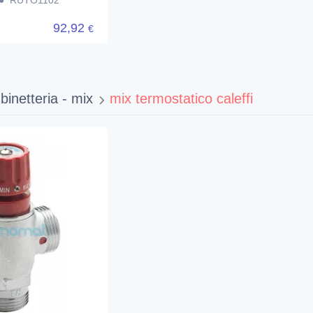
● RUTO1102
92,92
€
binetteria - mix
mix termostatico caleffi