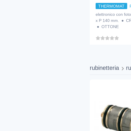
THERMOMAT
elettronico con fo
x P 140 mm. ● 
● OTTONE
rubinetteria
ru