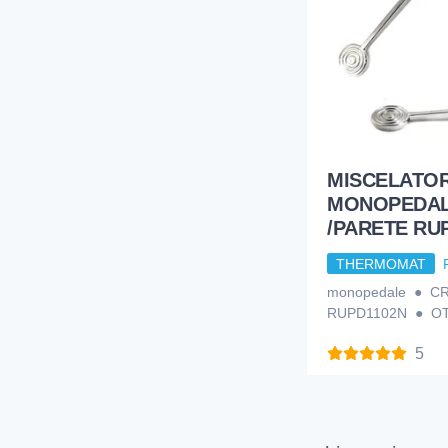
MISCELATO
MONOPEDAL
/PARETE RU
THERMOMAT
monopedale ● 
RUPD1102N ● O
5