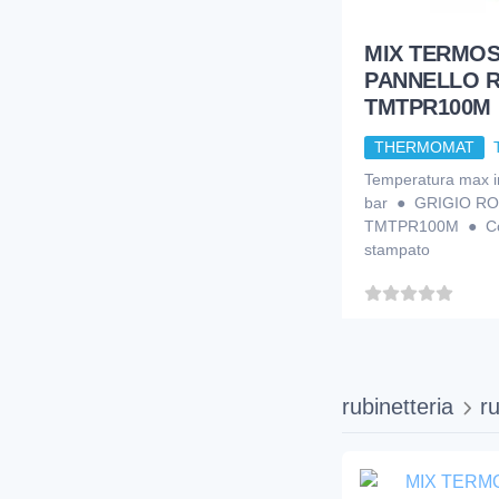
MIX TERMOS
PANNELLO R
TMTPR100M
THERMOMAT
Temperatura max in
bar ● GRIGIO R
TMTPR100M ● Cor
stampato
rubinetteria
ru