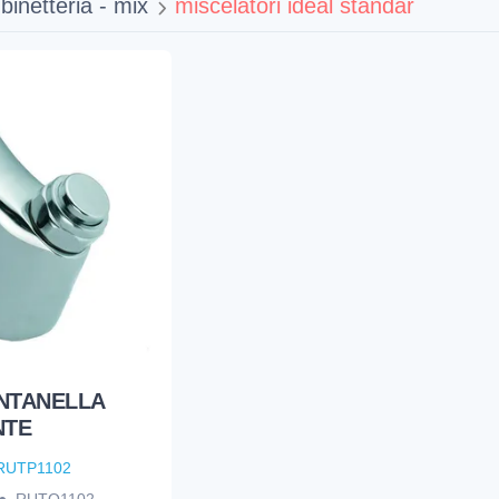
binetteria - mix
miscelatori ideal standar
NTANELLA
NTE
RUTP1102