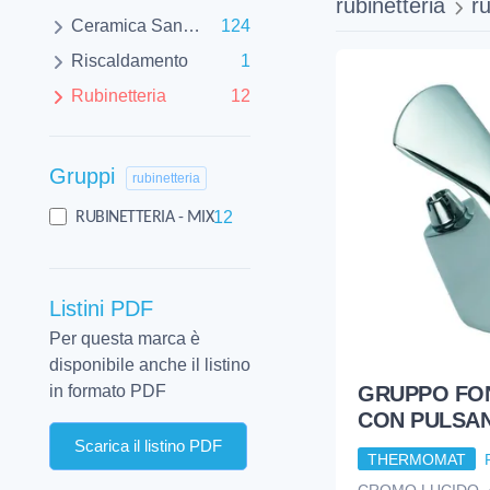
rubinetteria
ru
Ceramica Sanitaria
124
Riscaldamento
1
Rubinetteria
12
Gruppi
rubinetteria
12
RUBINETTERIA - MIX
Listini PDF
Per questa marca è
disponibile anche il listino
GRUPPO FO
in formato PDF
CON PULSA
Scarica il listino PDF
THERMOMAT