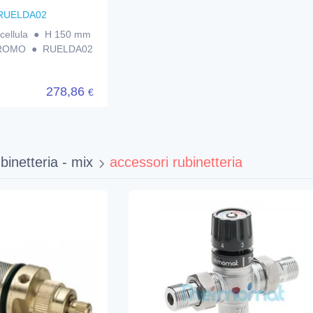
RUELDA02
tocellula ● H 150 mm
CROMO ● RUELDA02
278,86
€
binetteria - mix
accessori rubinetteria