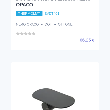
OPACO
THERMOMAT
EVDT401
NERO OPACO ● DOT ● OTTONE
66,25
€