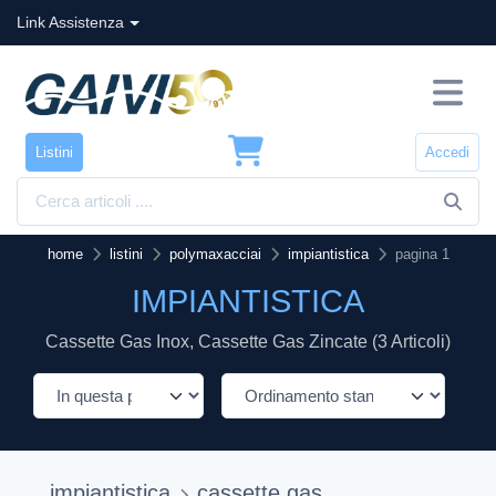
Link Assistenza
Listini
Accedi
home
listini
polymaxacciai
impiantistica
pagina 1
IMPIANTISTICA
Cassette Gas Inox, Cassette Gas Zincate (3 Articoli)
impiantistica
cassette gas