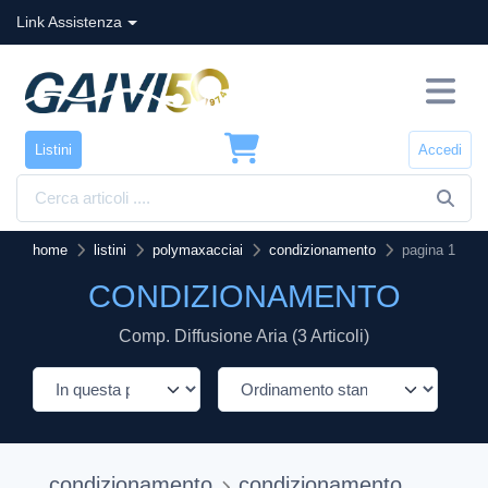
Link Assistenza
Listini
Accedi
home
listini
polymaxacciai
condizionamento
pagina 1
CONDIZIONAMENTO
Comp. Diffusione Aria (3 Articoli)
condizionamento
condizionamento