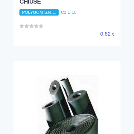
CHIUSE
POLYGOM S.R.L.
C1 D 15
0,82
€