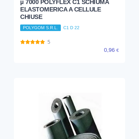
µ 7000 POLYFLEX C1 SCHIUMA
ELASTOMERICA A CELLULE
CHIUSE
POLYGOM S.R.L.
C1 D 22
5
0,96
€