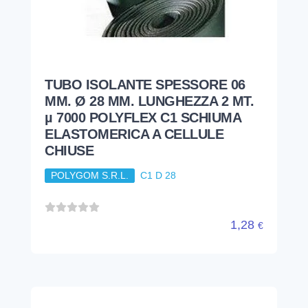
TUBO ISOLANTE SPESSORE 06
MM. Ø 28 MM. LUNGHEZZA 2 MT.
µ 7000 POLYFLEX C1 SCHIUMA
ELASTOMERICA A CELLULE
CHIUSE
POLYGOM S.R.L.
C1 D 28
1,28
€