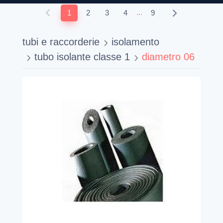
...
1
2
3
4
9
tubi e raccorderie
isolamento
tubo isolante classe 1
diametro 06