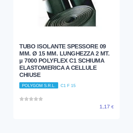
TUBO ISOLANTE SPESSORE 09
MM. Ø 15 MM. LUNGHEZZA 2 MT.
µ 7000 POLYFLEX C1 SCHIUMA
ELASTOMERICA A CELLULE
CHIUSE
POLYGOM S.R.L.
C1 F 15
1,17
€