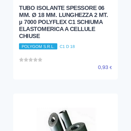
TUBO ISOLANTE SPESSORE 06
MM. Ø 18 MM. LUNGHEZZA 2 MT.
µ 7000 POLYFLEX C1 SCHIUMA
ELASTOMERICA A CELLULE
CHIUSE
POLYGOM S.R.L.
C1 D 18
0,93
€