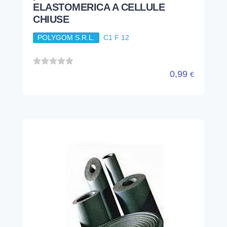
ELASTOMERICA A CELLULE
CHIUSE
POLYGOM S.R.L.
C1 F 12
0,99
€