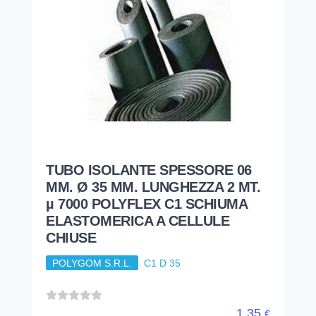
TUBO ISOLANTE SPESSORE 06
MM. Ø 35 MM. LUNGHEZZA 2 MT.
µ 7000 POLYFLEX C1 SCHIUMA
ELASTOMERICA A CELLULE
CHIUSE
POLYGOM S.R.L.
C1 D 35
1,35
€