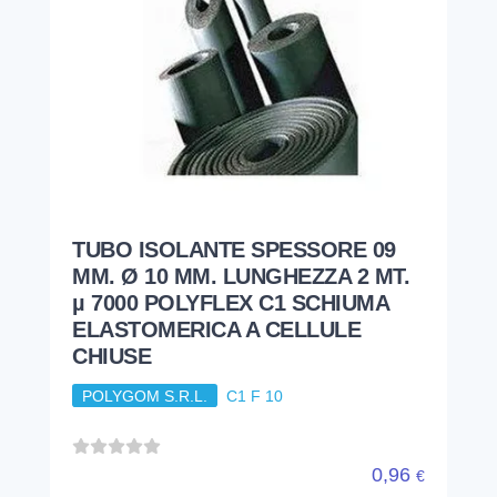
TUBO ISOLANTE SPESSORE 09
MM. Ø 10 MM. LUNGHEZZA 2 MT.
µ 7000 POLYFLEX C1 SCHIUMA
ELASTOMERICA A CELLULE
CHIUSE
POLYGOM S.R.L.
C1 F 10
0,96
€