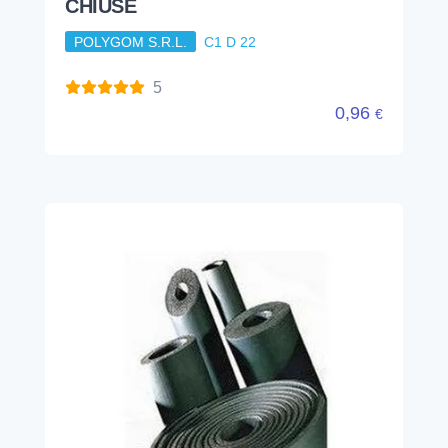
CHIUSE
POLYGOM S.R.L.
C1 D 22
5
0,96
€