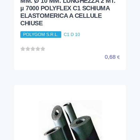
MM. Ø 10 MM. LUNGHEZZA 2 MT.
µ 7000 POLYFLEX C1 SCHIUMA
ELASTOMERICA A CELLULE
CHIUSE
POLYGOM S.R.L.
C1 D 10
0,68
€