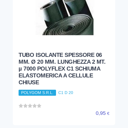
TUBO ISOLANTE SPESSORE 06
MM. Ø 20 MM. LUNGHEZZA 2 MT.
µ 7000 POLYFLEX C1 SCHIUMA
ELASTOMERICA A CELLULE
CHIUSE
POLYGOM S.R.L.
C1 D 20
0,95
€