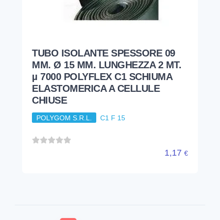
TUBO ISOLANTE SPESSORE 09
MM. Ø 15 MM. LUNGHEZZA 2 MT.
µ 7000 POLYFLEX C1 SCHIUMA
ELASTOMERICA A CELLULE
CHIUSE
POLYGOM S.R.L.
C1 F 15
1,17
€