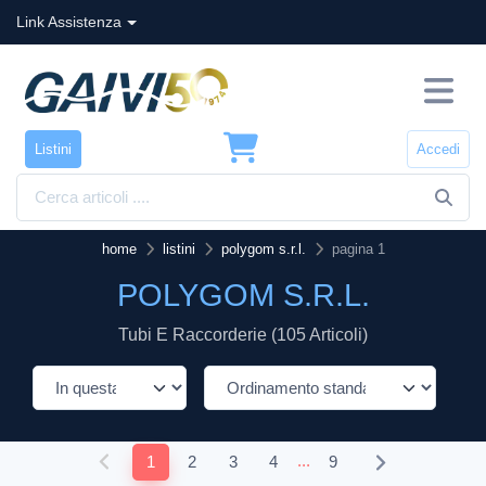
Link Assistenza
Listini
Accedi
home
listini
polygom s.r.l.
pagina 1
POLYGOM S.R.L.
Tubi E Raccorderie (105 Articoli)
...
1
2
3
4
9