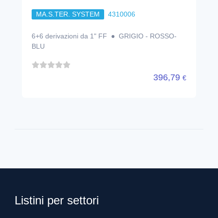
MA.S.TER. SYSTEM
4310006
6+6 derivazioni da 1" FF ● GRIGIO - ROSSO-
BLU
396,79
€
Listini per settori