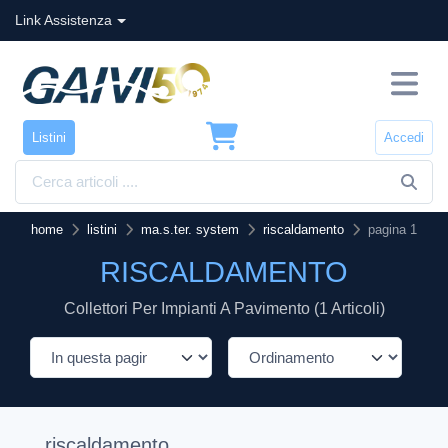
Link Assistenza
Listini
Accedi
home
listini
ma.s.ter. system
riscaldamento
pagina 1
RISCALDAMENTO
Collettori Per Impianti A Pavimento (1 Articoli)
riscaldamento