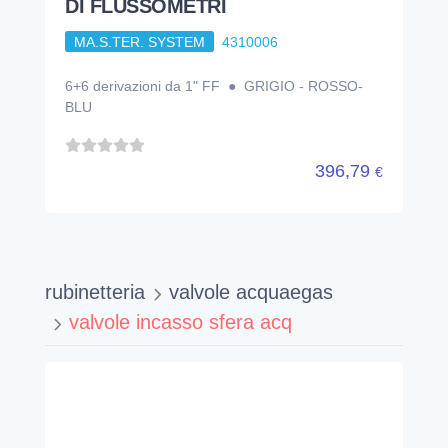
DI FLUSSOMETRI
MA.S.TER. SYSTEM
4310006
6+6 derivazioni da 1" FF ● GRIGIO - ROSSO-
BLU
396,79
€
rubinetteria
valvole acquaegas
valvole incasso sfera acq