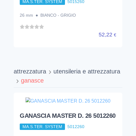
MA.S.TER. SYSTEM
5015260
26 mm ● BIANCO - GRIGIO
52,22
€
attrezzatura
utensileria e attrezzatura
ganasce
GANASCIA MASTER D. 26 5012260
MA.S.TER. SYSTEM
5012260