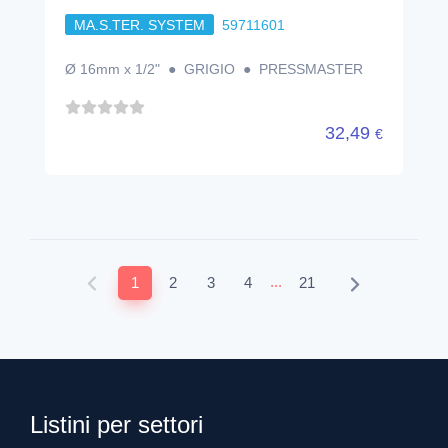
MA.S.TER. SYSTEM
59711601
Ø 16mm x 1/2" ● GRIGIO ● PRESSMASTER
32,49
€
...
1
2
3
4
21
Listini per settori