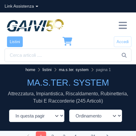
Link Assistenza
Listini
Accedi
home
listini
ma.s.ter. system
pagina 1
MA.S.TER. SYSTEM
Attrezzatura, Impiantistica, Riscaldamento, Rubinetteria,
Tubi E Raccorderie (245 Articoli)