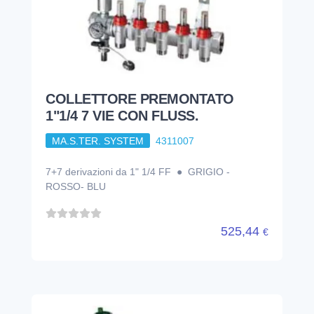
COLLETTORE PREMONTATO
1"1/4 7 VIE CON FLUSS.
MA.S.TER. SYSTEM
4311007
7+7 derivazioni da 1" 1/4 FF ● GRIGIO -
ROSSO- BLU
525,44
€