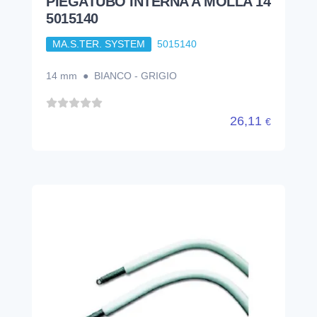
PIEGATUBO INTERNA A MOLLA 14
5015140
MA.S.TER. SYSTEM
5015140
14 mm ● BIANCO - GRIGIO
26,11
€