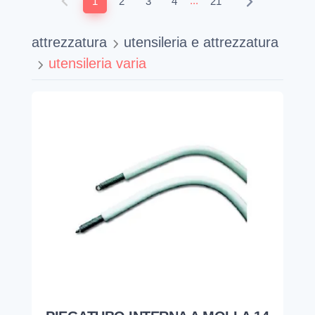
...
1
2
3
4
21
attrezzatura
utensileria e attrezzatura
utensileria varia