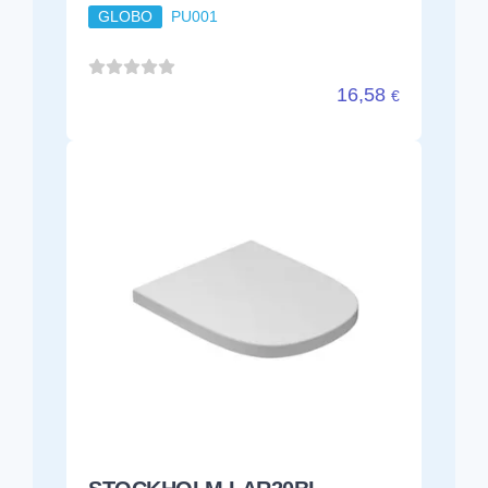
GLOBO
PU001
16,58
€