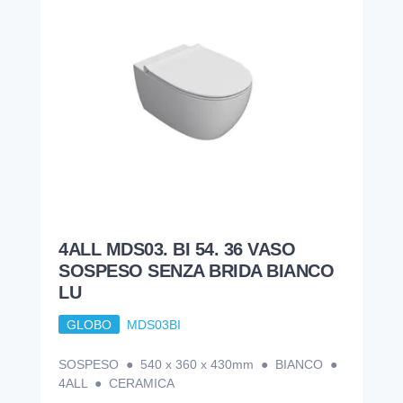
4ALL MDS03. BI 54. 36 VASO
SOSPESO SENZA BRIDA BIANCO
LU
GLOBO
MDS03BI
SOSPESO ● 540 x 360 x 430mm ● BIANCO ●
4ALL ● CERAMICA
335,41
€