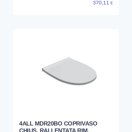
4ALL MDR20BO COPRIVASO
CHIUS. RALLENTATA RIM.
BIANCO OP
GLOBO
MDR20BO
CHIUSURA RALLENTATA ● BIANCO OPACO ●
4ALL
206,64
€