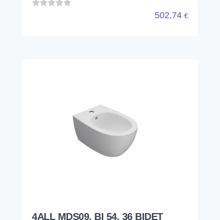
4ALL MDS09. BI 54. 36 BIDET
MONOFORO SOSPESO BIANCO
GLOBO
MDS09BI
MONOFORO ● 540 x 360 x 430mm ● BIANCO
● 4ALL MDS 9 ● CERAMICA
335,41
€