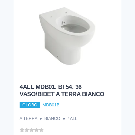
4ALL MDB01. BI 54. 36
VASO/BIDET A TERRA BIANCO
GLOBO
MDB01BI
A TERRA ● BIANCO ● 4ALL
370,11
€