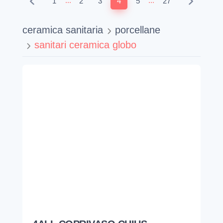
...
...
1
2
3
4
5
27
ceramica sanitaria
porcellane
sanitari ceramica globo
4ALL COPRIVASO CHIUS.
RALLENTATA RIM. FELCE
GLOBO
MDR20FE
206,64
€