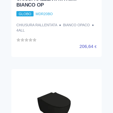
4ALL MDS03. AR 54. 36 VASO
SOSPESO SENZA BRIDA NERO
GLOBO
MDS03AR