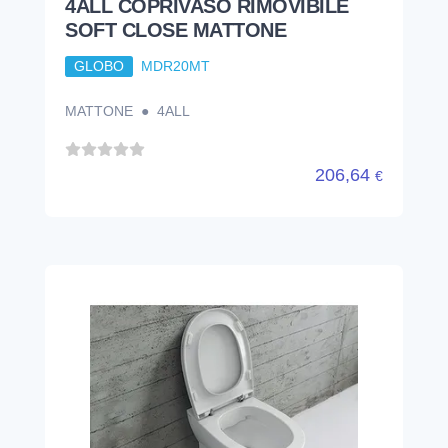
4ALL MD003. BI 54. 36 VASO A
TERRA SENZA BRIDA BIANCO
GLOBO
MD003BI