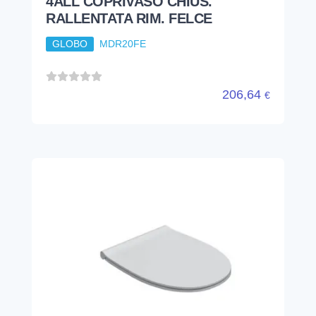
4ALL COPRIVASO REMOVIBILE
SOFT CLOSE AGATA
GLOBO
MDR20AT
AGATA ● 4ALL