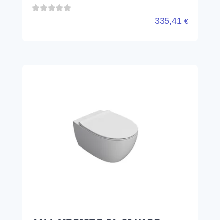
4ALL MDS03BO 54. 36 VASO
SOSPESO SENZA BRIDA BIANCO
OP.
GLOBO
MDS03BO
VASO SOSPESO SENZA BRIDA ● 36X54 ●
BIANCO OPACO ● 4ALL 54.36 ● CERAMICA
502,74
€