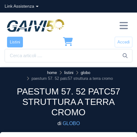
Link Assistenza
Listini
Accedi
home
listini
globo
paestum 57. 52 patc57 struttura a terra cromo
PAESTUM 57. 52 PATC57
STRUTTURA A TERRA
CROMO
di
GLOBO