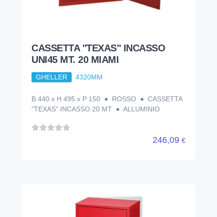
CASSETTA "TEXAS" INCASSO
UNI45 MT. 20 MIAMI
GHELLER
4320MM
B 440 x H 495 x P 150 ● ROSSO ● CASSETTA
"TEXAS" INCASSO 20 MT ● ALLUMINIO
246,09
€