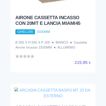
AIRONE CASSETTA INCASSO
CON 20MT E LANCIA MIAMI45
GHELLER
3320MM
B 355 X H 565 X P 155 ● BIANCO ● Cassetta
Airone Incasso 3320MM ● ALLUMINIO
215,95
€