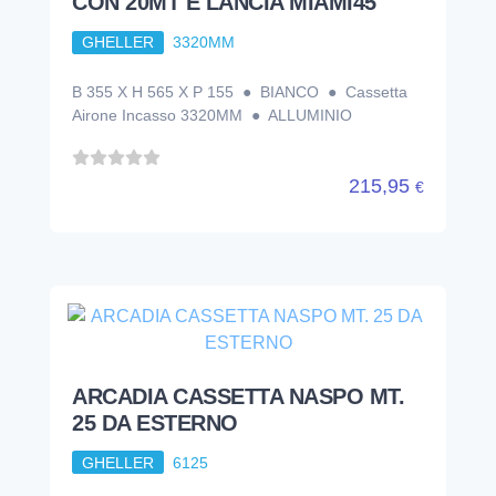
CON 20MT E LANCIA MIAMI45
GHELLER
3320MM
B 355 X H 565 X P 155 ● BIANCO ● Cassetta
Airone Incasso 3320MM ● ALLUMINIO
215,95
€
ARCADIA CASSETTA NASPO MT.
25 DA ESTERNO
GHELLER
6125