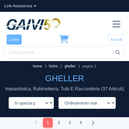
Link Assistenza
Listini
Accedi
home
listini
gheller
pagina 1
GHELLER
Impiantistica, Rubinetteria, Tubi E Raccorderie (37 Articoli)
1
2
3
4