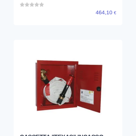
464,10
€