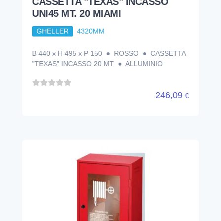
CASSETTA "TEXAS" INCASSO
UNI45 MT. 20 MIAMI
GHELLER
4320MM
B 440 x H 495 x P 150 ● ROSSO ● CASSETTA
"TEXAS" INCASSO 20 MT ● ALLUMINIO
246,09
€