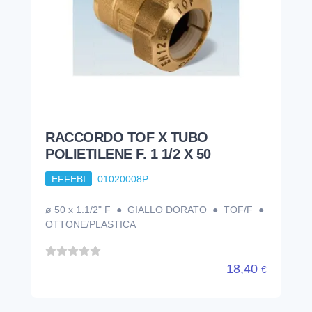
RACCORDO TOF X TUBO
POLIETILENE F. 1 1/2 X 50
EFFEBI
01020008P
ø 50 x 1.1/2" F ● GIALLO DORATO ● TOF/F ●
OTTONE/PLASTICA
18,40
€