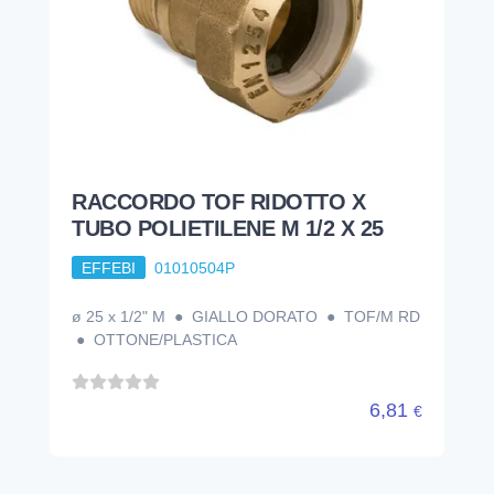
RACCORDO TOF RIDOTTO X
TUBO POLIETILENE M 1/2 X 25
EFFEBI
01010504P
ø 25 x 1/2" M ● GIALLO DORATO ● TOF/M RD
● OTTONE/PLASTICA
6,81
€