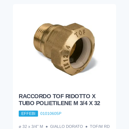
RACCORDO TOF RIDOTTO X
TUBO POLIETILENE M 3/4 X 32
EFFEBI
01010605P
ø 32 x 3/4" M ● GIALLO DORATO ● TOF/M RD