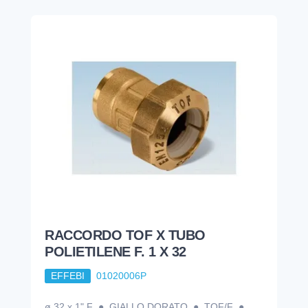
RACCORDO TOF X TUBO
POLIETILENE F. 1 X 32
EFFEBI
01020006P
ø 32 x 1" F ● GIALLO DORATO ● TOF/F ●