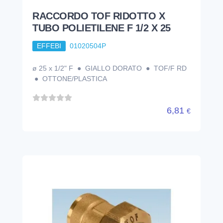
RACCORDO TOF RIDOTTO X
TUBO POLIETILENE F 1/2 X 25
EFFEBI
01020504P
ø 25 x 1/2" F ● GIALLO DORATO ● TOF/F RD
● OTTONE/PLASTICA
6,81
€