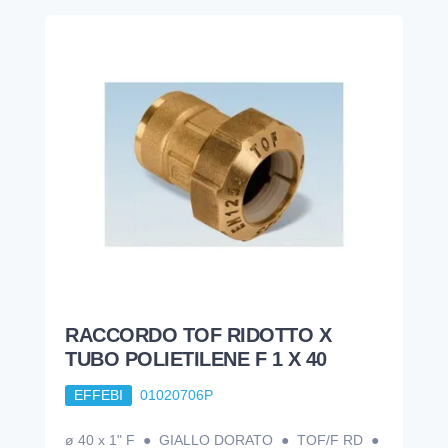
RACCORDO TOF RIDOTTO X
TUBO POLIETILENE F 1 X 40
EFFEBI
01020706P
ø 40 x 1" F ● GIALLO DORATO ● TOF/F RD ●