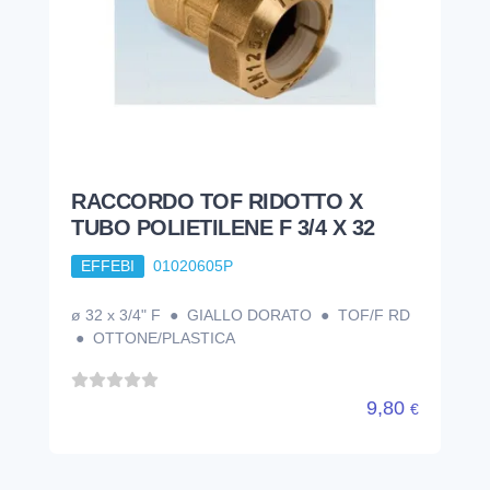
RACCORDO TOF RIDOTTO X
TUBO POLIETILENE F 3/4 X 32
EFFEBI
01020605P
ø 32 x 3/4" F ● GIALLO DORATO ● TOF/F RD
● OTTONE/PLASTICA
9,80
€