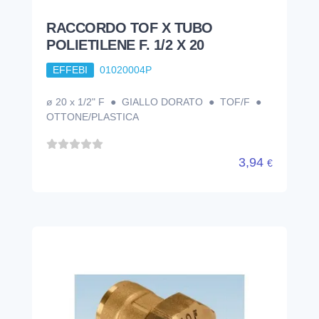
RACCORDO TOF X TUBO
POLIETILENE F. 1/2 X 20
EFFEBI
01020004P
ø 20 x 1/2" F ● GIALLO DORATO ● TOF/F ●
OTTONE/PLASTICA
3,94
€