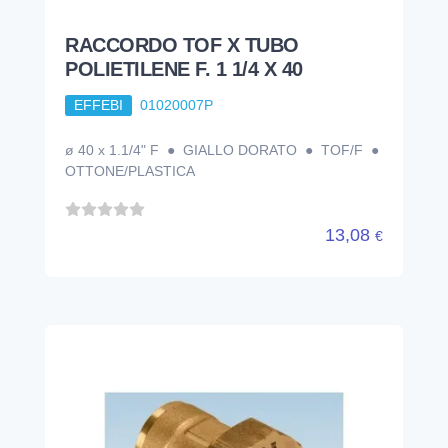
RACCORDO TOF X TUBO
POLIETILENE F. 1 1/4 X 40
EFFEBI
01020007P
ø 40 x 1.1/4" F ● GIALLO DORATO ● TOF/F ●
OTTONE/PLASTICA
13,08
€