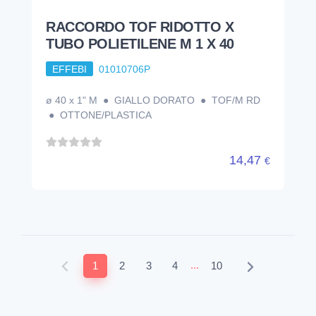
RACCORDO TOF RIDOTTO X
TUBO POLIETILENE M 1 X 40
EFFEBI
01010706P
ø 40 x 1" M ● GIALLO DORATO ● TOF/M RD
● OTTONE/PLASTICA
14,47
€
...
1
2
3
4
10