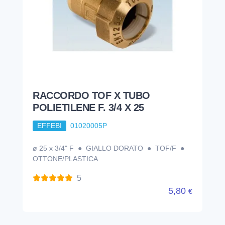
RACCORDO TOF X TUBO
POLIETILENE F. 3/4 X 25
EFFEBI
01020005P
ø 25 x 3/4" F ● GIALLO DORATO ● TOF/F ●
OTTONE/PLASTICA
5
5,80
€