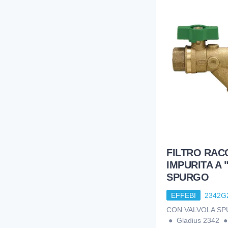
FILTRO RA
IMPURITA A 
SPURGO
EFFEBI
2342G
CON VALVOLA S
● Gladius 2342