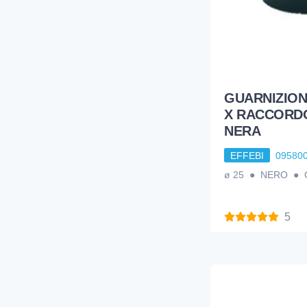
GUARNIZION
X RACCORDO
NERA
EFFEBI
09580
ø 25 ● NERO ●
5