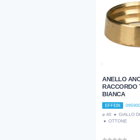
ANELLO AN
RACCORDO 
BIANCA
EFFEBI
09590
ø 40 ● GIALLO 
● OTTONE