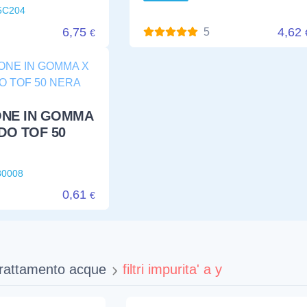
5C204
6,75
4,62
5
€
ONE IN GOMMA
DO TOF 50
80008
0,61
€
trattamento acque
filtri impurita' a y