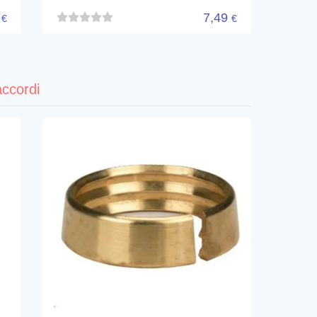
9
7,49
€
€
accordi