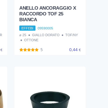
ANELLO ANCORAGGIO X
RACCORDO TOF 25
BIANCA
EFFEBI
09590005
R
ø 25 ● GIALLO DORATO ● TOF/NY
● OTTONE
5
0,44
5
€
€