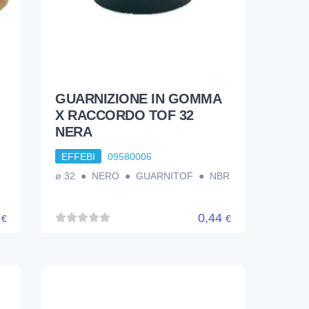
GUARNIZIONE IN GOMMA
X RACCORDO TOF 32
NERA
EFFEBI
09580006
ø 32 ● NERO ● GUARNITOF ● NBR
5
0,44
€
€