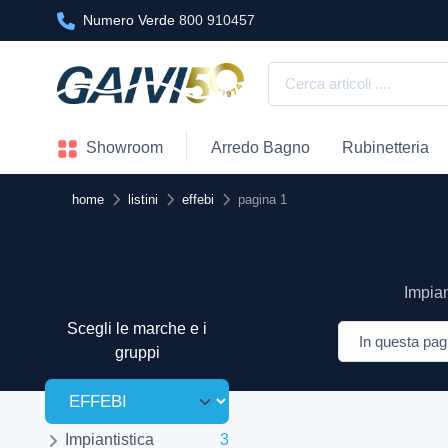
Numero Verde
800 910457
Showroom
Arredo Bagno
Rubinetteria
home
listini
effebi
pagina 1
Impian
Scegli le marche e i
gruppi
Impiantistica
3