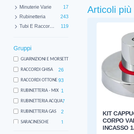
Articoli pi
Minuterie Varie
17
Rubinetteria
243
Tubi E Raccorderie
119
Gruppi
17
GUARNIZIONI E MORSETTI SCARICO
26
RACCORDI GHISA
93
RACCORDI OTTONE
1
RUBINETTERIA - MIX
7
RUBINETTERIA ACQUA
2
RUBINETTERIA GAS
KIT CAPPU
CORPO VA
1
SARACINESCHE
INCASSO 1/
3
TRATTAMENTO ACQUE