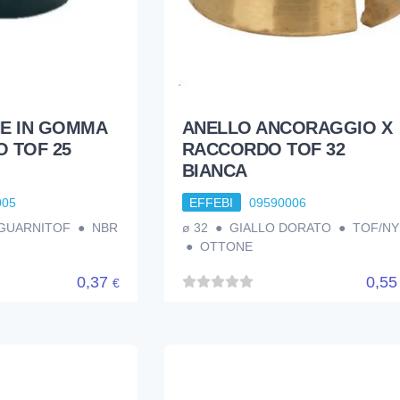
E IN GOMMA
ANELLO ANCORAGGIO X
 TOF 25
RACCORDO TOF 32
BIANCA
005
EFFEBI
09590006
 GUARNITOF ● NBR
ø 32 ● GIALLO DORATO ● TOF/NY
● OTTONE
0,37
0,5
€