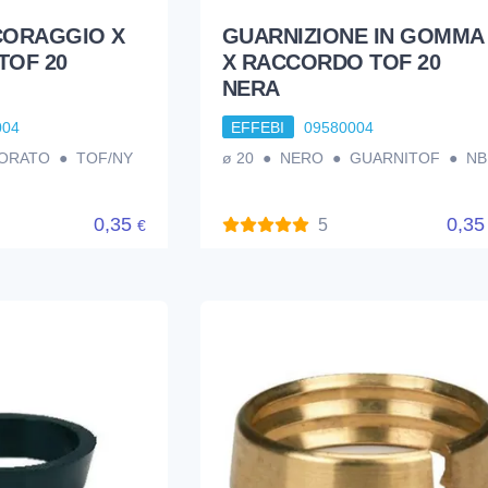
CORAGGIO X
GUARNIZIONE IN GOMMA
TOF 20
X RACCORDO TOF 20
NERA
004
EFFEBI
09580004
DORATO ● TOF/NY
ø 20 ● NERO ● GUARNITOF ● NB
0,35
0,3
5
€