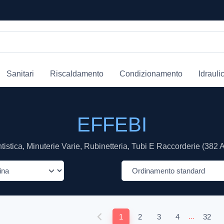
Sanitari
Riscaldamento
Condizionamento
Idrauli
EFFEBI
tistica, Minuterie Varie, Rubinetteria, Tubi E Raccorderie (382 Ar
...
1
2
3
4
32