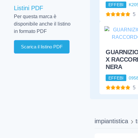
EFFEBI
K20
Listini PDF
232
VALVOLE ACQUAEGAS
5
Per questa marca è
disponibile anche il listino
in formato PDF
Scarica il listino PDF
GUARNIZI
X RACCOR
NERA
EFFEBI
095
5
impiantistica