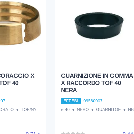
CORAGGIO X
GUARNIZIONE IN GOMMA
TOF 40
X RACCORDO TOF 40
NERA
007
EFFEBI
09580007
DORATO ● TOF/NY
ø 40 ● NERO ● GUARNITOF ● NB
0,71
0,4