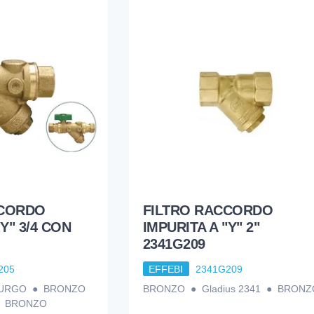
CCORDO
FILTRO RACCORDO
"Y" 3/4 CON
IMPURITA A "Y" 2"
2341G209
205
EFFEBI
2341G209
PURGO ● BRONZO
BRONZO ● Gladius 2341 ● BRONZ
 ● BRONZO