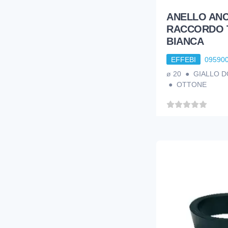
ANELLO AN
RACCORDO 
BIANCA
EFFEBI
09590
ø 20 ● GIALLO 
● OTTONE