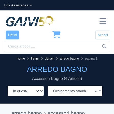
Link Assistenza
Listini
Accedi
home
listini
dynair
arredo bagno
pagina 1
ARREDO BAGNO
Accessori Bagno (4 Articoli)
arredo bagno
accessori bagno