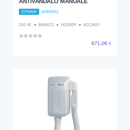
ANTIVANDALO MANUALE
DYNAIR
4HD0001
250 W. ● BIANCO ● HD300P ● ACCIAIO
671,06
€