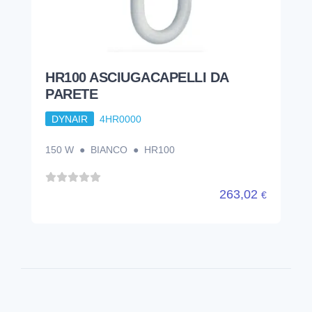
HR100 ASCIUGACAPELLI DA
PARETE
DYNAIR
4HR0000
150 W ● BIANCO ● HR100
263,02
€